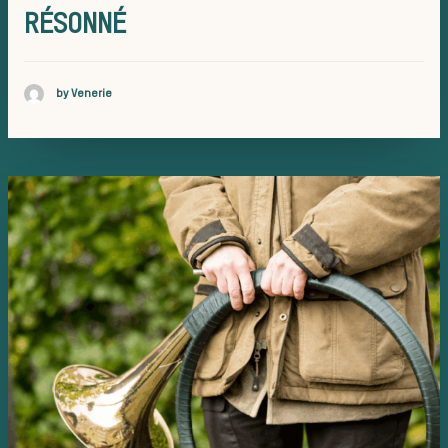
Histoire 
RÉSONNÉ
by Venerie
chasse à
courre