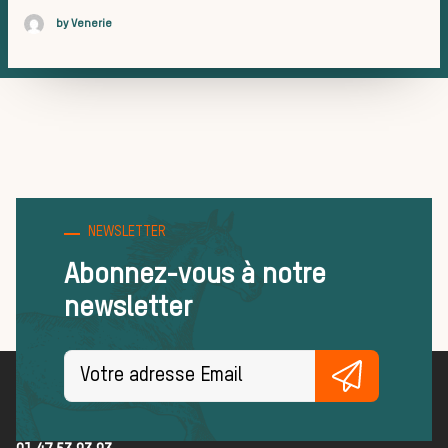
La vèner
by Venerie
dans les
NEWSLETTER
Abonnez-vous à notre
newsletter
médias
Société de Vènerie
79 rue des Archives
75003 Paris