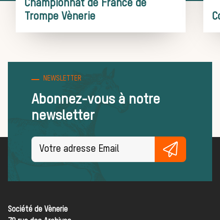
L’act
Championnat de France de
Trompe Vènerie
C
NEWSLETTER
Abonnez-vous à notre
newsletter
la ch
Société de Vènerie