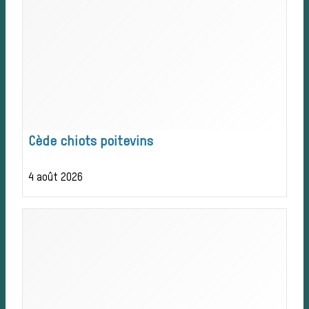
Les chiens de
meute
Les chevaux de
Cède chiots poitevins
4 août 2026
chasse
Les veneurs
La vènerie contemporaine