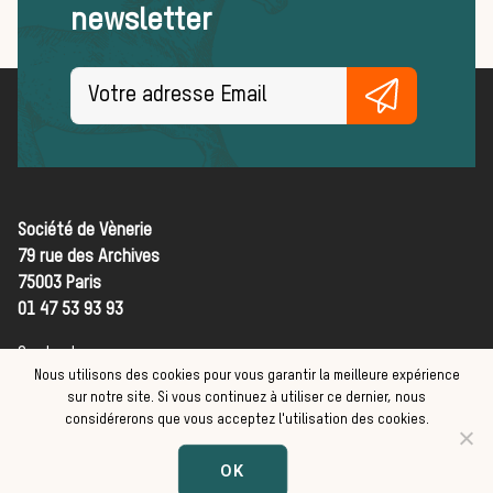
newsletter
pratiques
FORMATIONS
ACTUALITÉS ET ÉVÉNEMENTS
Actualités
Société de Vènerie
79 rue des Archives
La vènerie dans
75003 Paris
01 47 53 93 93
les médias
Contact
Nous utilisons des cookies pour vous garantir la meilleure expérience
CGV
sur notre site. Si vous continuez à utiliser ce dernier, nous
Mentions légales
considérerons que vous acceptez l'utilisation des cookies.
L’actualité de la
Faites un don :
OK