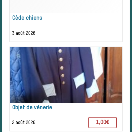
Chasser les
Cède chiens
idées reçues
3 août 2026
Bien-être animal
Héritage
Histoire de la
Objet de vénerie
chasse à courre
1,00€
2 août 2026