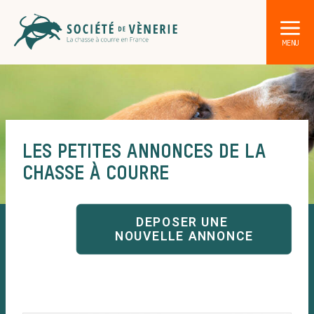
LES PETITES ANNONCES DE LA
CHASSE À COURRE
DÉCOUVRIR LA CHASSE À COURRE
Les acteurs de la vènerie
DEPOSER UNE 
Les animaux
NOUVELLE ANNONCE
sauvages