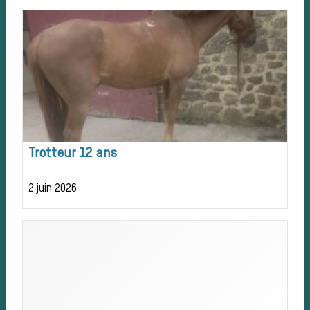
Patrimoine
Équipages
La trompe de
Trotteur 12 ans
chasse
2 juin 2026
Les missions de la Société de Vènerie
Assister à une chasse à courre
Déroulement