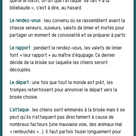
quête le matin, on dit que l’attaque se fait « à la
billebaude », c’est à dire, au hasard.
La vènerie contemporaine
Le rendez-vous
: lieu convenu où se rassemblent avant la
Chasser les
chasse veneurs, suiveurs, valets de limier et invités pour
partager un moment de convivialité et se préparer à partir.
Le rapport
: pendant le rendez-vous, les valets de limier
idées reçues
font « leur rapport » au maître d’équipage. Ce dernier
décide de la brisée sur laquelle les chiens seront
découplés.
Bien-être
Le départ :
une fois que tout le monde est prêt, les
trompes retentissent pour annoncer le départ vers la
brisée choisie.
animal
L’attaque
: les chiens sont emmenés à la brisée mais il se
peut qu’ils n’attaquent pas directement à cause de
nombreux facteurs (une mauvaise voie, des animaux mal
« rembuchés »…). Il faut parfois fouler longuement pour
Héritage