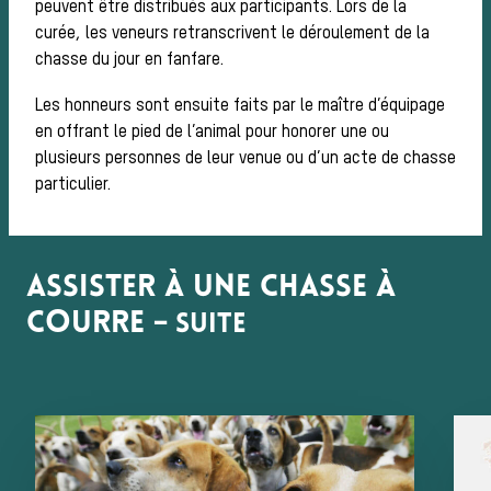
peuvent être distribués aux participants. Lors de la
curée, les veneurs retranscrivent le déroulement de la
La trompe de
chasse du jour en fanfare.
Les honneurs sont ensuite faits par le maître d’équipage
en offrant le pied de l’animal pour honorer une ou
chasse
plusieurs personnes de leur venue ou d’un acte de chasse
particulier.
Les missions de la Société de Vènerie
Assister à une chasse à courre
Assister à une chasse à
Déroulement
courre
– suite
d’une journée