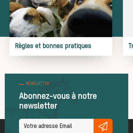
de chasse
Trouver un
Règles et bonnes pratiques
T
équipage
Règles et
NEWSLETTER
Abonnez-vous à notre
newsletter
bonnes