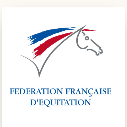
Les veneurs
La vènerie contemporaine
Chasser les
idées reçues
Bien-être