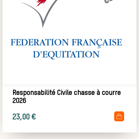
Déroulement
d’une journée
de chasse
Trouver un
Responsabilité Civile chasse à courre
2026
.
23,00
€
équipage