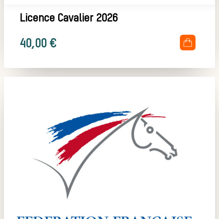
animal
Licence Cavalier 2026
.
40,00
€
Héritage
Histoire de la
chasse à
courre