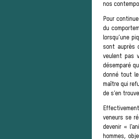
nos contempor
Pour continue
du comporteme
lorsqu’une pi
sont auprès d
veulent pas v
désemparé qui
donné tout leu
maître qui ref
de s’en trouve
Effectivemen
veneurs se ré
devenir « l’a
hommes, obje