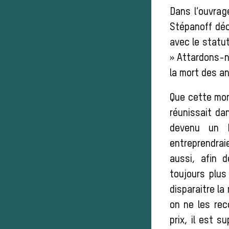
Dans l’ouvrage
Stépanoff déc
avec le statut
» Attardons-n
la mort des a
Que cette mort
réunissait da
devenu un h
entreprendrai
aussi, afin 
toujours plus
disparaitre la
on ne les rec
prix, il est s