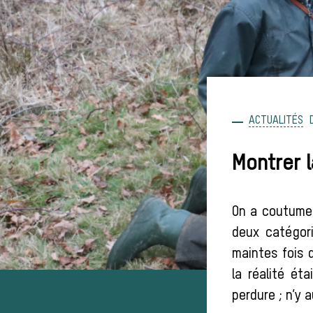
ACTUALITÉS
Montrer 
On a coutume 
deux catégor
maintes fois q
la réalité ét
perdure ; n’y 