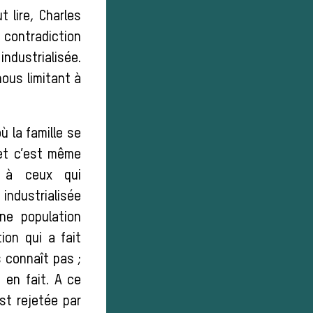
t lire, Charles
 contradiction
industrialisée.
ous limitant à
ù la famille se
 et c’est même
r à ceux qui
industrialisée
ne population
ion qui a fait
s connaît pas ;
 en fait. A ce
est rejetée par