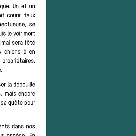
que. Un et un
it courir deux
spectueuse, se
is le voir mort
nimal sera fêté
s chiens à en
propriétaires.
.
er la dépouille
ns, mais encore
 sa quête pour
dants dans nos