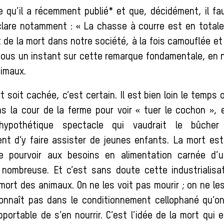
 qu’il a récemment publié* et que, décidément, il fau
lare notamment : « La chasse à courre est en totale
 de la mort dans notre société, à la fois camouflée et 
ous un instant sur cette remarque fondamentale, en n
nimaux.
 soit cachée, c’est certain. Il est bien loin le temps o
ns la cour de la ferme pour voir « tuer le cochon »,
ypothétique spectacle qui vaudrait le bûche
ent d’y faire assister de jeunes enfants. La mort est 
de pourvoir aux besoins en alimentation carnée d’u
 nombreuse. Et c’est sans doute cette industrialisat
 mort des animaux. On ne les voit pas mourir ; on ne le
onnaît pas dans le conditionnement cellophané qu’on
upportable de s’en nourrir. C’est l’idée de la mort qui 