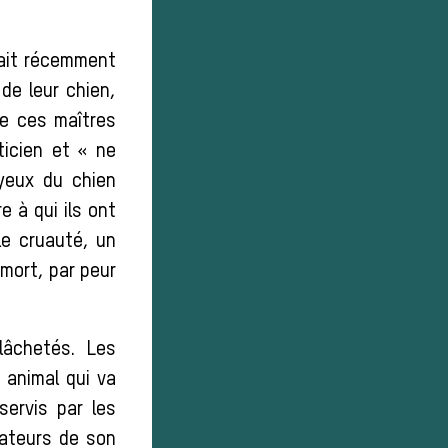
nait récemment
de leur chien,
de ces maîtres
ticien et « ne
 yeux du chien
 à qui ils ont
ble cruauté, un
 mort, par peur
lâchetés. Les
 animal qui va
servis par les
ateurs de son