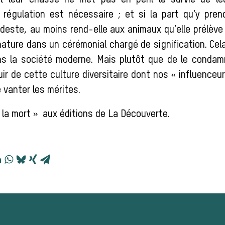
 leur chasse ne met pas en péril la survie de le
 régulation est nécessaire ; et si la part qu’y pre
deste, au moins rend-elle aux animaux qu’elle prélèv
nature dans un cérémonial chargé de signification. Cel
s la société moderne. Mais plutôt que de le condamne
uir de cette culture diversitaire dont nos « influence
 vanter les mérites.
t la mort » aux éditions de La Découverte.