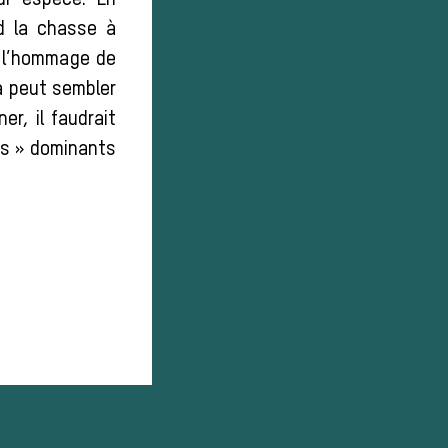
ur espèce. En
nd la chasse à
e l’hommage de
a peut sembler
r, il faudrait
urs » dominants