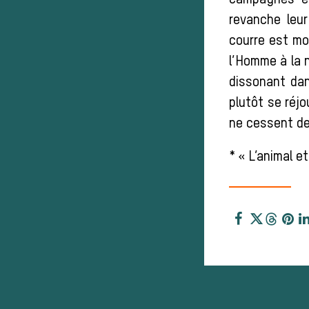
campagnes et
revanche leur
courre est mo
l’Homme à la 
dissonant dan
plutôt se réjo
ne cessent de
* « L’animal e