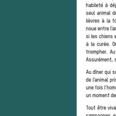
habileté à d
seul animal d
lièvres à la 
noue entre l’a
si les chiens 
à la curée. 
triompher. Au
Assurément, s
Au dîner qui s
de l’animal pr
une fois l’ho
un moment de
Tout être viv