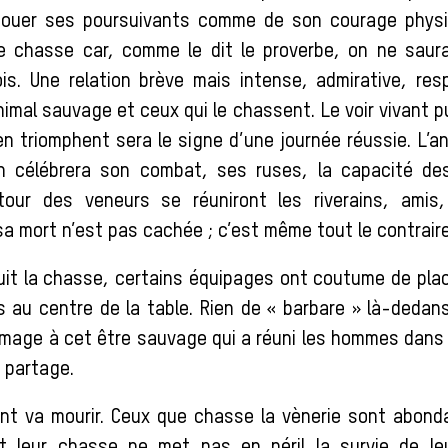
éjouer ses poursuivants comme de son courage physi
e chasse car, comme le dit le proverbe, on ne saura
fois. Une relation brève mais intense, admirative, re
nimal sauvage et ceux qui le chassent. Le voir vivant pu
en triomphent sera le signe d’une journée réussie. L’a
On célébrera son combat, ses ruses, la capacité de
tour des veneurs se réuniront les riverains, amis, 
a mort n’est pas cachée ; c’est même tout le contraire
uit la chasse, certains équipages ont coutume de plac
is au centre de la table. Rien de « barbare » là-deda
mmage à cet être sauvage qui a réuni les hommes dans
 partage.
ant va mourir. Ceux que chasse la vènerie sont abon