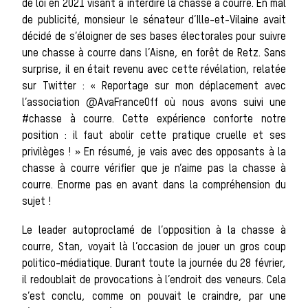
de loi en 2021 visant à interdire la chasse à courre. En mal
Les chiens de
de publicité, monsieur le sénateur d’Ille-et-Vilaine avait
décidé de s’éloigner de ses bases électorales pour suivre
une chasse à courre dans l’Aisne, en forêt de Retz. Sans
meute
surprise, il en était revenu avec cette révélation, relatée
sur Twitter : « Reportage sur mon déplacement avec
l’association @AvaFranceOff où nous avons suivi une
Les chevaux de
#chasse à courre. Cette expérience conforte notre
position : il faut abolir cette pratique cruelle et ses
privilèges ! » En résumé, je vais avec des opposants à la
chasse à courre vérifier que je n’aime pas la chasse à
chasse
courre. Enorme pas en avant dans la compréhension du
sujet !
Les veneurs
Le leader autoproclamé de l’opposition à la chasse à
courre, Stan, voyait là l’occasion de jouer un gros coup
politico-médiatique. Durant toute la journée du 28 février,
La vènerie contemporaine
il redoublait de provocations à l’endroit des veneurs. Cela
Chasser les idées
s’est conclu, comme on pouvait le craindre, par une