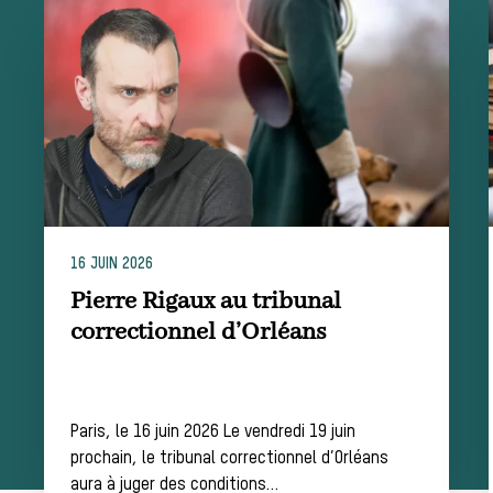
Équipages
La trompe de
chasse
Les missions de la Société de Vènerie
Assister à une chasse à courre
16 JUIN 2026
Pierre Rigaux au tribunal
Déroulement
correctionnel d’Orléans
d’une journée de
Paris, le 16 juin 2026 Le vendredi 19 juin
prochain, le tribunal correctionnel d’Orléans
chasse
aura à juger des conditions…