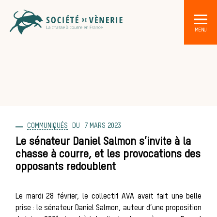
COMMUNIQUÉS
7 MARS 2023
DÉCOUVRIR LA CHASSE À COURRE
Les acteurs de la vènerie
Le sénateur Daniel Salmon s’invite à la
chasse à courre, et les provocations des
Les animaux
opposants redoublent
sauvages
Le mardi 28 février, le collectif AVA avait fait une belle
prise : le sénateur Daniel Salmon, auteur d’une proposition