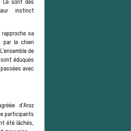
s. Ce sont des
ur instinct
e rapproche sa
 par le chien
. L’ensemble de
s sont éduqués
s passées avec
gréée d’Aroz
de participants
nt été lâchés,