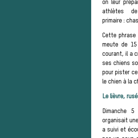
on leur prépa
athlètes d
primaire : chas
Cette phrase 
meute de 15 
courant, il a 
ses chiens so
pour pister c
le chien à la c
Le lièvre, rusé
Dimanche 5 
organisait une
a suivi et éc