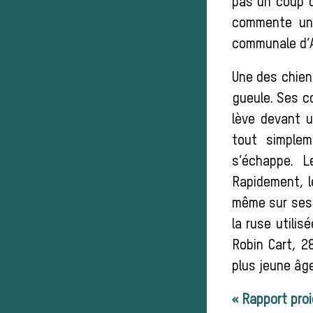
pas un coup d
commente un 
communale d’A
Une des chien
gueule. Ses co
lève devant u
tout simplem
s’échappe. L
Rapidement, le
même sur ses t
la ruse utili
Robin Cart, 2
plus jeune âge
« Rapport proi