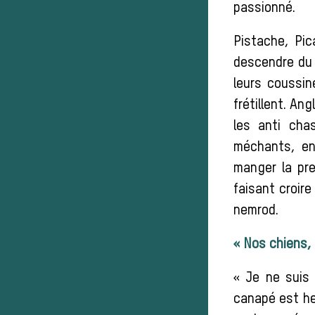
passionné.
P
istache, Pic
descendre du 
leurs coussin
frétillent. Ang
les anti cha
méchants, en
manger la pre
faisant croire
nemrod.
« Nos chiens,
« Je ne suis 
canapé est he