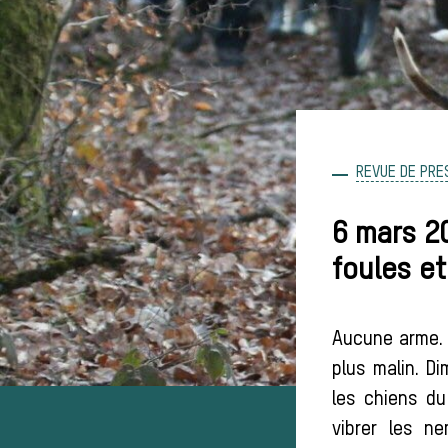
REVUE DE PRE
6 mars 2
foules et
Aucune arme. 
plus malin. D
les chiens du
vibrer les n