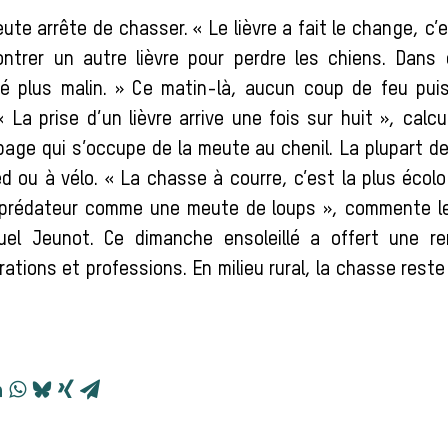
eute arrête de chasser. « Le lièvre a fait le change, c’e
ontrer un autre lièvre pour perdre les chiens. Dans
été plus malin. » Ce matin-là, aucun coup de feu pu
« La prise d’un lièvre arrive une fois sur huit », calc
age qui s’occupe de la meute au chenil. La plupart de
ed ou à vélo. « La chasse à courre, c’est la plus écolo
e prédateur comme une meute de loups », commente le
uel Jeunot. Ce dimanche ensoleillé a offert une re
ations et professions. En milieu rural, la chasse rest