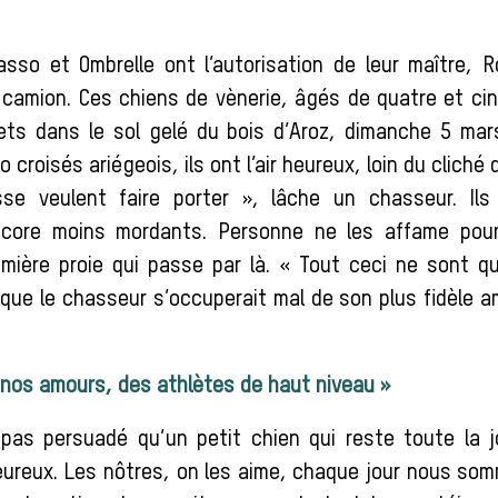
asso et Ombrelle ont l’autorisation de leur maître, R
camion. Ces chiens de vènerie, âgés de quatre et ci
ets dans le sol gelé du bois d’Aroz, dimanche 5 ma
lo croisés ariégeois, ils ont l’air heureux, loin du cliché
sse veulent faire porter », lâche un chasseur. Il
core moins mordants. Personne ne les affame pour 
mière proie qui passe par là. « Tout ceci ne sont q
 que le chasseur s’occuperait mal de son plus fidèle a
 nos amours, des athlètes de haut niveau »
pas persuadé qu’un petit chien qui reste toute la 
ureux. Les nôtres, on les aime, chaque jour nous so