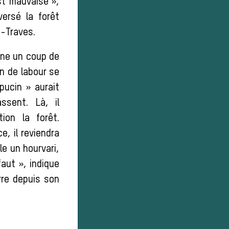
st mauvaise »,
ersé la forêt
-Traves.
nne un coup de
on de labour se
pucin » aurait
ssent. Là, il
ion la forêt.
e, il reviendra
le un hourvari,
aut », indique
rre depuis son