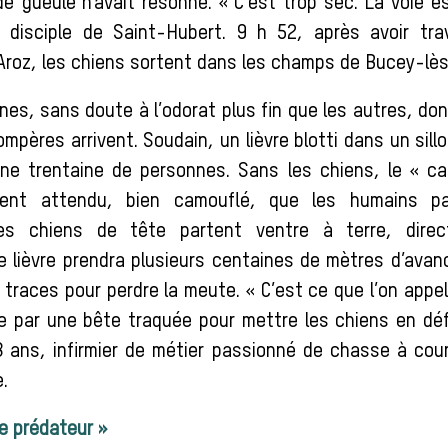
e gueule n’avait résonné. « C’est trop sec. La voie e
disciple de Saint-Hubert. 9 h 52, après avoir trav
roz, les chiens sortent dans les champs de Bucey-lès
nes, sans doute à l’odorat plus fin que les autres, do
mpères arrivent. Soudain, un lièvre blotti dans un sill
ne trentaine de personnes. Sans les chiens, le « ca
ent attendu, bien camouflé, que les humains pa
es chiens de tête partent ventre à terre, direct
 lièvre prendra plusieurs centaines de mètres d’avanc
races pour perdre la meute. « C’est ce que l’on appel
sée par une bête traquée pour mettre les chiens en déf
8 ans, infirmier de métier passionné de chasse à cou
.
e prédateur »