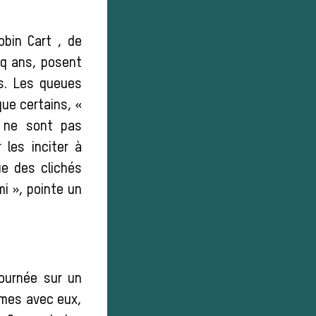
obin Cart , de
nq ans, posent
rs. Les queues
 que certains, «
s ne sont pas
les inciter à
ue des clichés
mi », pointe un
journée sur un
mmes avec eux,