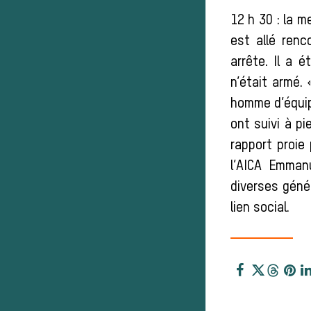
12 h 30 : la m
est allé renc
arrête. Il a 
n’était armé. 
homme d’équip
ont suivi à pi
rapport proi
l’AICA Emman
diverses génér
lien social.