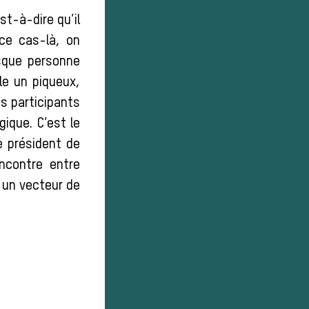
st-à-dire qu’il
 ce cas-là, on
isque personne
ule un piqueux,
s participants
gique. C’est le
 président de
ncontre entre
e un vecteur de