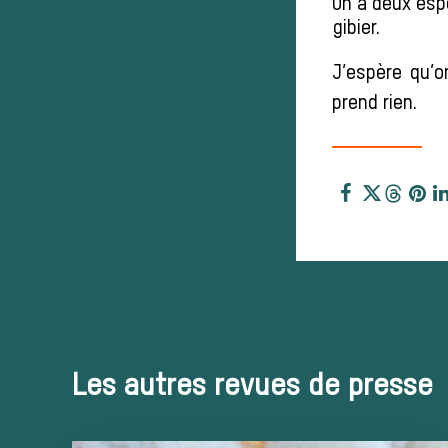
On a deux espè
gibier.
J’espère qu’o
prend rien.
Les autres revues de presse