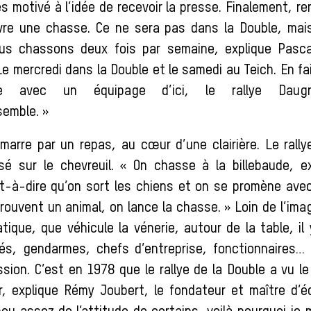
ès motivé à l’idée de recevoir la presse. Finalement, 
ivre une chasse. Ce ne sera pas dans la Double, mai
ous chassons deux fois par semaine, explique Pascal
e mercredi dans la Double et le samedi au Teich. En f
e avec un équipage d’ici, le rallye Daugn
emble. »
marre par un repas, au cœur d’une clairière. Le rally
isé sur le chevreuil. « On chasse à la billebaude, e
st-à-dire qu’on sort les chiens et on se promène ave
 trouvent un animal, on lance la chasse. » Loin de l’im
atique, que véhicule la vénerie, autour de la table, i
és, gendarmes, chefs d’entreprise, fonctionnaires…
on. C’est en 1978 que le rallye de la Double a vu le 
r, explique Rémy Joubert, le fondateur et maître d’é