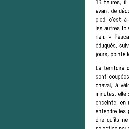
13 heures, il
avant de déco
pied, c’est-à
les autres foi
rien. » Pasc
éduqués, suiv
jours, pointe 
Le territoire
sont coupées
cheval, à vél
minutes, elle 
enceinte, en 
entendre les p
dire qu’ils n