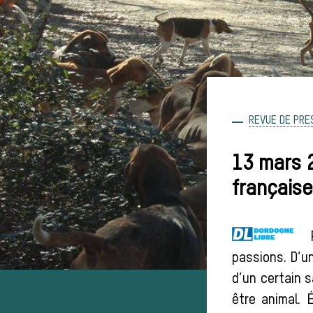
REVUE DE PRE
13 mars 2
française
passions. D’un
d’un certain s
être animal. 