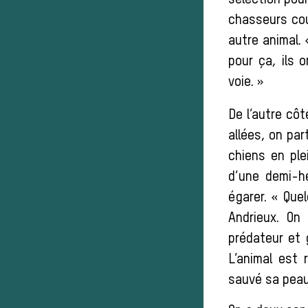
sélection pour
chasseurs coup
autre animal.
pour ça, ils 
voie. »
De l’autre côt
allées, on par
chiens en ple
d’une demi-h
égarer. « Quel
Andrieux. On
prédateur et g
L’animal est 
sauvé sa peau.