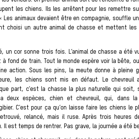
 les veneurs. Un premier animal sort de l’enceinte à fon
ent les chiens. Ils les arrêtent pour les remettre su
 « Les animaux devaient être en compagnie, souffle un 
ont choisi un autre animal de chasse et mettent les
é, un cor sonne trois fois. L’animal de chasse a été v
t à fond de train. Tout le monde espère voir la bête, o
ine action. Sous les pins, la meute donne à pleine 
eure, les chiens sont mis en défaut. Le chevreuil a
que part, c’est la chasse la plus naturelle qui soit,
 a deux espèces, chien et chevreuil, qui, dans la
ibier. C’est pour ça qu’on laisse faire les chiens le p
retrouvé, relancé, mais il ruse. Après trois heures d
 Il est temps de rentrer. Pas grave, la journée a été be