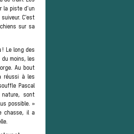
d de train. Les
r la piste d’un
suiveur. C’est
 chiens sur sa
u ! Le long des
u du moins, les
gorge. Au bout
 réussi à les
 souffle Pascal
 nature, sont
lus possible. »
e chasse, il a
lle.