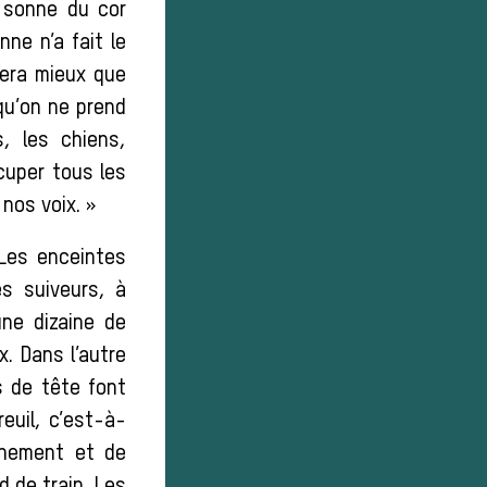
n sonne du cor
ne n’a fait le
fera mieux que
 qu’on ne prend
, les chiens,
cuper tous les
nos voix. »
 Les enceintes
s suiveurs, à
une dizaine de
x. Dans l’autre
s de tête font
reuil, c’est-à-
aînement et de