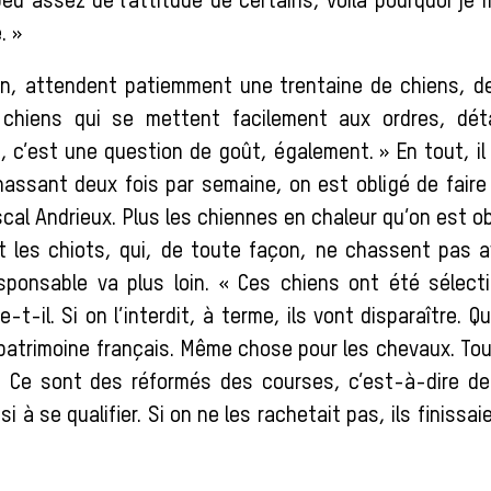
peu assez de l’attitude de certains, voilà pourquoi je
. »
n, attendent patiemment une trentaine de chiens, de
chiens qui se mettent facilement aux ordres, détai
, c’est une question de goût, également. » En tout, i
chassant deux fois par semaine, on est obligé de faire
al Andrieux. Plus les chiennes en chaleur qu’on est ob
t les chiots, qui, de toute façon, ne chassent pas 
sponsable va plus loin. « Ces chiens ont été sélect
-t-il. Si on l’interdit, à terme, ils vont disparaître. Q
u patrimoine français. Même chose pour les chevaux. To
. Ce sont des réformés des courses, c’est-à-dire d
i à se qualifier. Si on ne les rachetait pas, ils finissaie