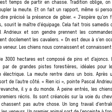
 est temps de partir en chasse. Tradition oblige, o
upler la meute. Et on fait un rapport, même si person
-dire précisé la présence de gibier. « J’espère qu’on 
s, sourit le maître d’équipage. Cela fait trois samedis
al Andrieux et son gendre prennent les commandes
ent docilement les cavaliers. « On est deux à s’en oc
le veneur. Les chiens nous connaissent et connaissent 
 de 3000 hectares est composé de pins et d’ajoncs.
 par de grandes pistes forestières, idéales pour le
o électrique. La meute rentre dans un bois. Après 
sort de l’autre côté. « Rien ici », pointe Pascal Andrieu
revanche, il y a du monde. À peine entrés, les chien
remiers récris. Ils sont créancés sur la voie du chev
e chassent pas autre chose. Un long travail d’entr