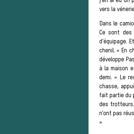
j’en ai eu un 
vers la vénerie
Dans le camio
Ce sont des 
d’équipage. Et
chenil. « En 
développe Pasc
à la maison e
demi. » Le re
chasse, appuie
fait partie d
des trotteurs
n’ont pas réuss
»