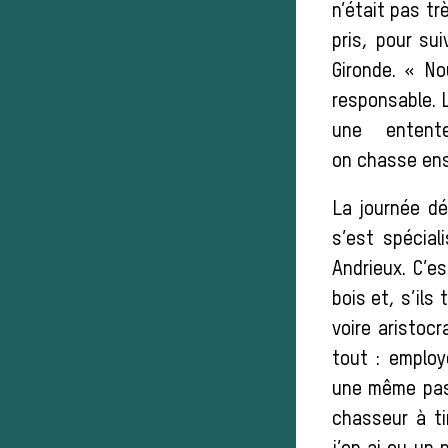
n’était pas tr
pris, pour su
Gironde. « N
responsable. L
une entent
on chasse ens
La journée dé
s’est spécial
Andrieux. C’e
bois et, s’ils
voire aristocr
tout : employ
une même passi
chasseur à ti