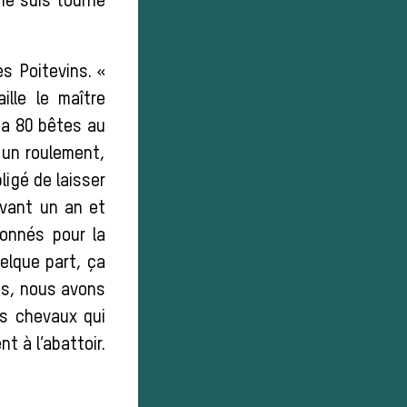
 me suis tourné
s Poitevins. «
lle le maître
l a 80 bêtes au
 un roulement,
ligé de laisser
avant un an et
ionnés pour la
uelque part, ça
us, nous avons
es chevaux qui
nt à l’abattoir.