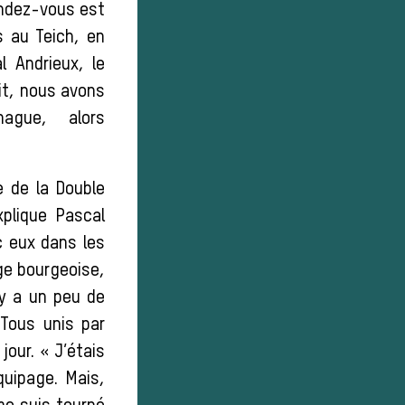
rendez-vous est
s au Teich, en
 Andrieux, le
ait, nous avons
ague, alors
e de la Double
xplique Pascal
c eux dans les
age bourgeoise,
l y a un peu de
 Tous unis par
jour. « J’étais
quipage. Mais,