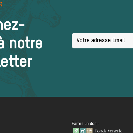
R
nez-
à notre
etter
Faites un don :