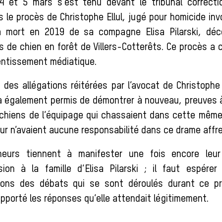
4 et 5 mars s’est tenu devant le tribunal correcti
 le procès de Christophe Ellul, jugé pour homicide inv
a mort en 2019 de sa compagne Elisa Pilarski, dé
 de chien en forêt de Villers-Cotterêts. Ce procès a
entissement médiatique.
 des allégations réitérées par l’avocat de Christophe 
a également permis de démontrer à nouveau, preuves à 
 chiens de l’équipage qui chassaient dans cette même 
r n’avaient aucune responsabilité dans ce drame affre
eurs tiennent à manifester une fois encore leur
ion à la famille d’Elisa Pilarski ; il faut espérer
ions des débats qui se sont déroulés durant ce pr
pporté les réponses qu’elle attendait légitimement.