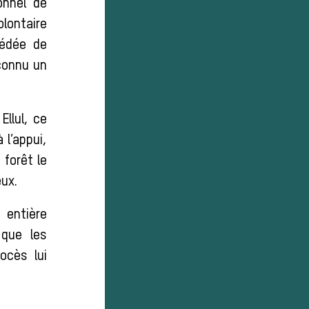
onnel de
olontaire
cédée de
 connu un
Ellul, ce
l’appui,
forêt le
ux.
 entière
 que les
ocès lui