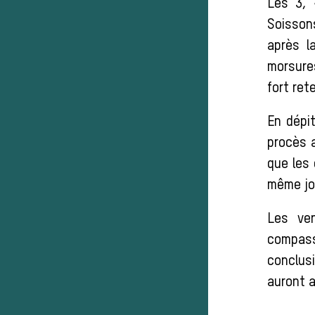
Les 3, 
Soissons
après l
morsures
fort ret
En dépit
procès 
que les
même jou
Les ven
compass
conclus
auront a