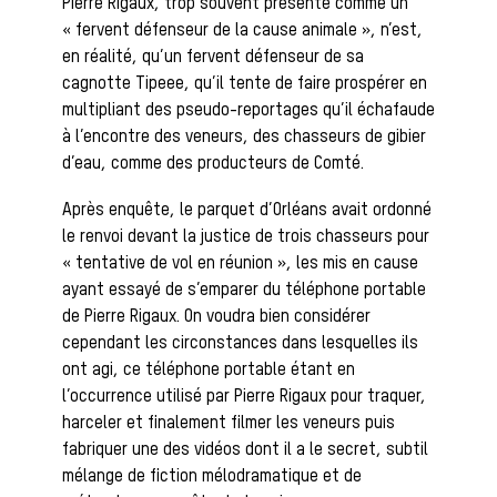
Les veneurs
Pierre Rigaux, trop souvent présenté comme un
« fervent défenseur de la cause animale », n’est,
en réalité, qu’un fervent défenseur de sa
La vènerie contemporaine
cagnotte Tipeee, qu’il tente de faire prospérer en
Chasser les
multipliant des pseudo-reportages qu’il échafaude
à l’encontre des veneurs, des chasseurs de gibier
d’eau, comme des producteurs de Comté.
idées reçues
Après enquête, le parquet d’Orléans avait ordonné
le renvoi devant la justice de trois chasseurs pour
« tentative de vol en réunion », les mis en cause
ayant essayé de s’emparer du téléphone portable
Bien-être
de Pierre Rigaux. On voudra bien considérer
cependant les circonstances dans lesquelles ils
ont agi, ce téléphone portable étant en
l’occurrence utilisé par Pierre Rigaux pour traquer,
animal
harceler et finalement filmer les veneurs puis
fabriquer une des vidéos dont il a le secret, subtil
mélange de fiction mélodramatique et de