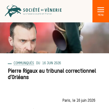
COMMUNIQUÉS
16 JUIN 2026
DÉCOUVRIR LA CHASSE À COURRE
Les acteurs de la vènerie
Pierre Rigaux au tribunal correctionnel
d’Orléans
Les animaux
Paris, le 16 juin 2026
sauvages