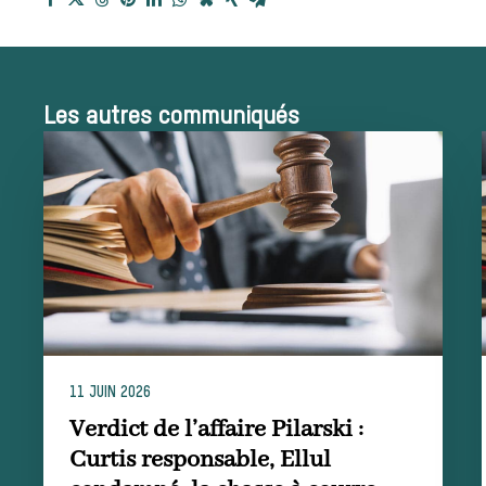
La trompe de
Les autres communiqués
chasse
Les missions de la Société de Vènerie
Assister à une chasse à courre
Déroulement
11 JUIN 2026
d’une journée
Verdict de l’affaire Pilarski :
Curtis responsable, Ellul