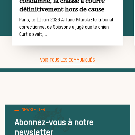
condamné, la chasse à courre
de chasse
définitivement hors de cause
Paris, le 11 juin 2026 Affaire Pilarski : le tribunal
correctionnel de Soissons a jugé que le chien
Trouver un
Curtis avait,…
VOIR TOUS LES COMMUNIQUÉS
équipage
Règles et
NEWSLETTER
bonnes
Abonnez-vous à notre
newsletter