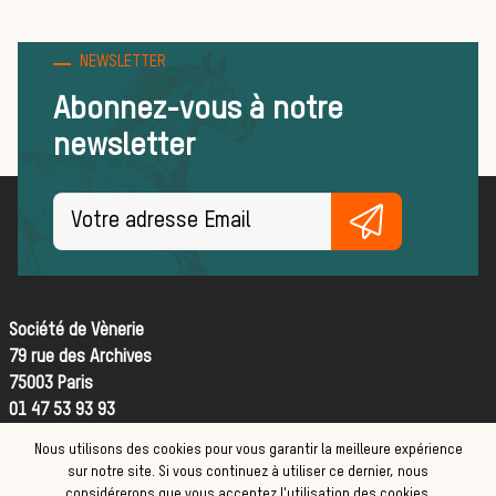
bonnes
NEWSLETTER
Abonnez-vous à notre
newsletter
pratiques
FORMATIONS
ACTUALITÉS ET ÉVÉNEMENTS
Société de Vènerie
Actualités
79 rue des Archives
La vènerie
75003 Paris
01 47 53 93 93
Nous utilisons des cookies pour vous garantir la meilleure expérience
Contact
sur notre site. Si vous continuez à utiliser ce dernier, nous
CGV
considérerons que vous acceptez l'utilisation des cookies.