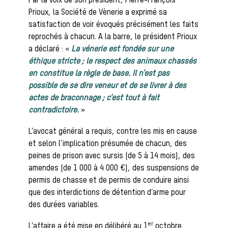
Par la voix de son président, Pierre-François
Prioux, la Société de Vènerie a exprimé sa
Héritage
satisfaction de voir évoqués précisément les faits
reprochés à chacun. A la barre, le président Prioux
Histoire de la
a déclaré : «
La vénerie est fondée sur une
éthique stricte ; le respect des animaux chassés
en constitue la règle de base. Il n’est pas
possible de se dire veneur et de se livrer à des
chasse à
actes de braconnage ; c’est tout à fait
contradictoire.
»
L’avocat général a requis, contre les mis en cause
courre
et selon l’implication présumée de chacun, des
peines de prison avec sursis (de 5 à 14 mois), des
amendes (de 1 000 à 4 000 €), des suspensions de
permis de chasse et de permis de conduire ainsi
Patrimoine
que des interdictions de détention d’arme pour
des durées variables.
er
L’affaire a été mise en délibéré au 1
octobre