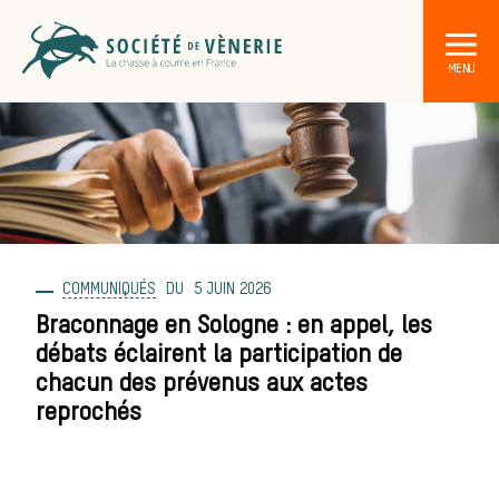
COMMUNIQUÉS
5 JUIN 2026
DÉCOUVRIR LA CHASSE À COURRE
Les acteurs de la vènerie
Braconnage en Sologne : en appel, les
débats éclairent la participation de
Les animaux
chacun des prévenus aux actes
reprochés
sauvages