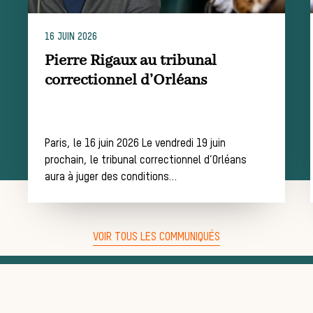
d’une journée
16 JUIN 2026
Pierre Rigaux au tribunal
de chasse
correctionnel d’Orléans
Trouver un
Paris, le 16 juin 2026 Le vendredi 19 juin
prochain, le tribunal correctionnel d’Orléans
aura à juger des conditions…
équipage
VOIR TOUS LES COMMUNIQUÉS
Règles et