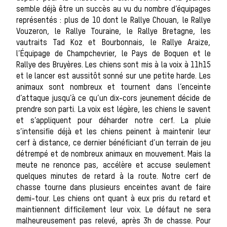
semble déjà être un succès au vu du nombre d’équipages
représentés : plus de 10 dont le Rallye Chouan, le Rallye
Vouzeron, le Rallye Touraine, le Rallye Bretagne, les
courre
vautraits Tad Koz et Bourbonnais, le Rallye Araize,
l’Équipage de Champchevrier, le Pays de Boquen et le
Rallye des Bruyères. Les chiens sont mis à la voix à 11h15
et le lancer est aussitôt sonné sur une petite harde. Les
animaux sont nombreux et tournent dans l’enceinte
d’attaque jusqu’à ce qu’un dix-cors jeunement décide de
prendre son parti. La voix est légère, les chiens le savent
et s’appliquent pour déharder notre cerf. La pluie
s’intensifie déjà et les chiens peinent à maintenir leur
cerf à distance, ce dernier bénéficiant d’un terrain de jeu
Pat
détrempé et de nombreux animaux en mouvement. Mais la
meute ne renonce pas, accélère et accuse seulement
quelques minutes de retard à la route. Notre cerf de
chasse tourne dans plusieurs enceintes avant de faire
demi-tour. Les chiens ont quant à eux pris du retard et
maintiennent difficilement leur voix. Le défaut ne sera
malheureusement pas relevé, après 3h de chasse. Pour