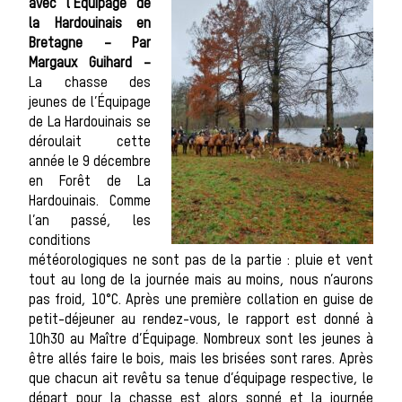
avec l’Equipage de
la Hardouinais en
Bretagne – Par
Margaux Guihard –
Histoir
La chasse des
jeunes de l’Équipage
de La Hardouinais se
déroulait cette
année le 9 décembre
en Forêt de La
Hardouinais. Comme
l’an passé, les
conditions
météorologiques ne sont pas de la partie : pluie et vent
chasse
tout au long de la journée mais au moins, nous n’aurons
pas froid, 10°C. Après une première collation en guise de
petit-déjeuner au rendez-vous, le rapport est donné à
10h30 au Maître d’Équipage. Nombreux sont les jeunes à
être allés faire le bois, mais les brisées sont rares. Après
que chacun ait revêtu sa tenue d’équipage respective, le
départ pour la chasse est alors sonné et la journée