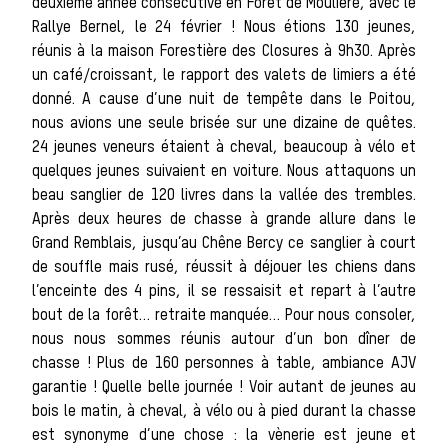
deuxième année consécutive en Forêt de Moulière, avec le
Rallye Bernel, le 24 février ! Nous étions 130 jeunes,
réunis à la maison Forestière des Closures à 9h30. Après
un café/croissant, le rapport des valets de limiers a été
donné. A cause d’une nuit de tempête dans le Poitou,
sauva
nous avions une seule brisée sur une dizaine de quêtes.
24 jeunes veneurs étaient à cheval, beaucoup à vélo et
quelques jeunes suivaient en voiture. Nous attaquons un
beau sanglier de 120 livres dans la vallée des trembles.
Après deux heures de chasse à grande allure dans le
Grand Remblais, jusqu’au Chêne Bercy ce sanglier à court
de souffle mais rusé, réussit à déjouer les chiens dans
l’enceinte des 4 pins, il se ressaisit et repart à l’autre
bout de la forêt… retraite manquée… Pour nous consoler,
Les ch
nous nous sommes réunis autour d’un bon dîner de
chasse ! Plus de 160 personnes à table, ambiance AJV
garantie ! Quelle belle journée ! Voir autant de jeunes au
bois le matin, à cheval, à vélo ou à pied durant la chasse
est synonyme d’une chose : la vènerie est jeune et