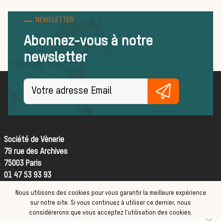
NEWSLETTER
Abonnez-vous à notre
newsletter
L’actua
Société de Vènerie
79 rue des Archives
75003 Paris
la cha
01 47 53 93 93
Nous utilisons des cookies pour vous garantir la meilleure expérience
Contact
sur notre site. Si vous continuez à utiliser ce dernier, nous
CGV
considérerons que vous acceptez l'utilisation des cookies.
Mentions légales