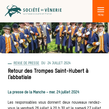
REVUE DE PRESSE
24 JUILLET 2024
DÉCOUVRIR LA CHASSE À COURRE
Les acteurs de la vènerie
Retour des Trompes Saint-Hubert à
l’abbatiale
Les animaux
La presse de la Manche – mer. 24 juillet 2024
sauvages
Les responsables vous donnent deux nouveaux rendez-
vous le vendredi 26 juillet à 20 h 30 et le samedi 27 juillet