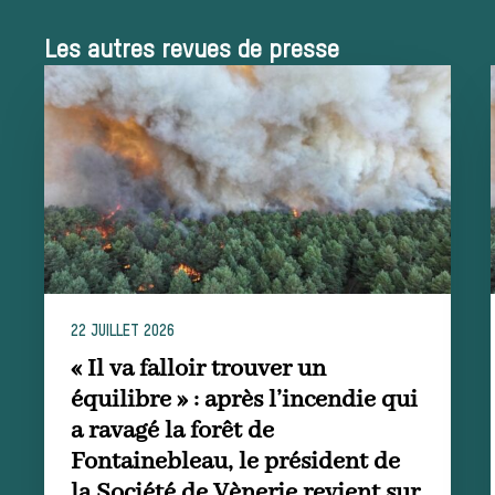
Les autres revues de presse
Équipages
La trompe de
chasse
Les missions de la Société de Vènerie
22 JUILLET 2026
Assister à une chasse à courre
« Il va falloir trouver un
Déroulement
équilibre » : après l’incendie qui
a ravagé la forêt de
Fontainebleau, le président de
d’une journée de
la Société de Vènerie revient sur