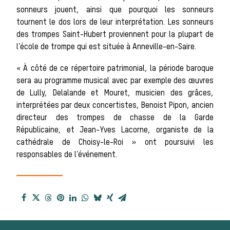
Chasser les
sonneurs jouent, ainsi que pourquoi les sonneurs
tournent le dos lors de leur interprétation. Les sonneurs
des trompes Saint-Hubert proviennent pour la plupart de
idées reçues
l’école de trompe qui est située à Anneville-en-Saire.
« À côté de ce répertoire patrimonial, la période baroque
sera au programme musical avec par exemple des œuvres
Bien-être animal
de Lully, Delalande et Mouret, musicien des grâces,
interprétées par deux concertistes, Benoist Pipon, ancien
directeur des trompes de chasse de la Garde
Héritage
Républicaine, et Jean-Yves Lacorne, organiste de la
Histoire de la
cathédrale de Choisy-le-Roi » ont poursuivi les
responsables de l’événement.
chasse à courre
Patrimoine