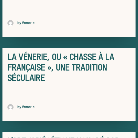
La trompe
by Venerie
chasse
LA VÉNERIE, OU « CHASSE À LA
FRANÇAISE », UNE TRADITION
SÉCULAIRE
Les missions de 
Assister à
by Venerie
Dérouleme