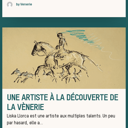
Les cheva
by Venerie
de chasse
Les vene
UNE ARTISTE À LA DÉCOUVERTE DE
LA VÈNERIE
Liska Llorca est une artiste aux multiples talents. Un peu
par hasard, elle a…
La vè