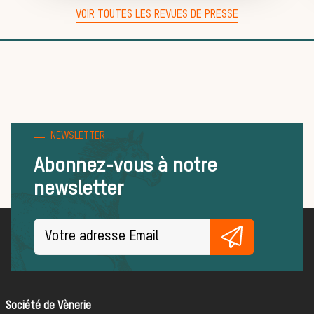
Trouver un
VOIR TOUTES LES REVUES DE PRESSE
équipage
Règles et
NEWSLETTER
Abonnez-vous à notre
newsletter
bonnes
pratiques
Société de Vènerie