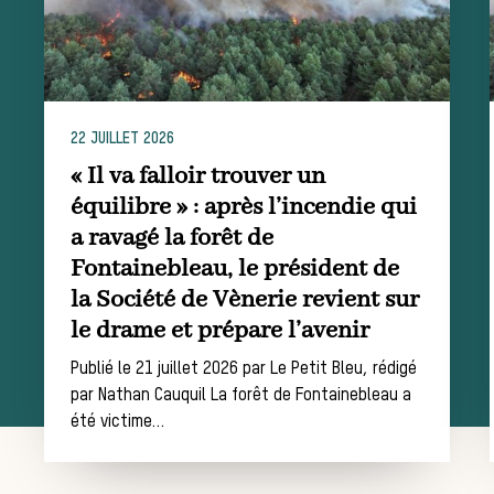
chasse
22 JUILLET 2026
Les missions de la Société de Vènerie
« Il va falloir trouver un
Assister à une chasse à courre
équilibre » : après l’incendie qui
Déroulement
a ravagé la forêt de
Fontainebleau, le président de
la Société de Vènerie revient sur
d’une journée
le drame et prépare l’avenir
Publié le 21 juillet 2026 par Le Petit Bleu, rédigé
par Nathan Cauquil La forêt de Fontainebleau a
de chasse
été victime…