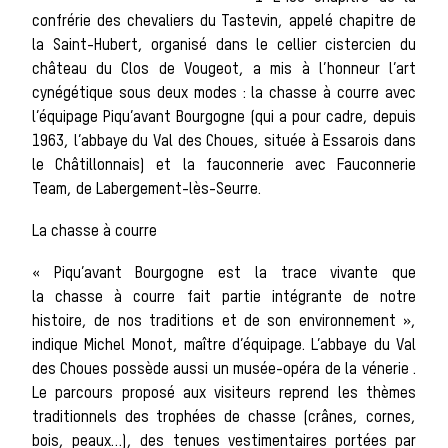
confrérie des chevaliers du Tastevin, appelé chapitre de
la Saint-Hubert, organisé dans le cellier cistercien du
Les chiens de
château du Clos de Vougeot, a mis à l’honneur l’art
cynégétique sous deux modes : la chasse à courre avec
l’équipage Piqu’avant Bourgogne (qui a pour cadre, depuis
meute
1963, l’abbaye du Val des Choues, située à Essarois dans
le Châtillonnais) et la fauconnerie avec Fauconnerie
Team, de Labergement-lès-Seurre.
Les chevaux de
La chasse à courre
« Piqu’avant Bourgogne est la trace vivante que
la chasse à courre fait partie intégrante de notre
chasse
histoire, de nos traditions et de son environnement »,
indique Michel Monot, maître d’équipage. L’abbaye du Val
des Choues possède aussi un musée-opéra de la vénerie .
Le parcours proposé aux visiteurs reprend les thèmes
Les veneurs
traditionnels des trophées de chasse (crânes, cornes,
bois, peaux…), des tenues vestimentaires portées par