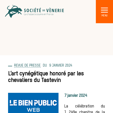
REVUE DE PRESSE
9 JANVIER 2024
DÉCOUVRIR LA CHASSE À COURRE
Les acteurs de la vènerie
L’art cynégétique honoré par les
chevaliers du Tastevin
Les animaux
7 janvier 2024
sauvages
La célébration du
1 249e chapitre de la