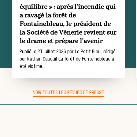
La trompe de
équilibre » : après l’incendie qui
a ravagé la forêt de
chasse
Fontainebleau, le président de
la Société de Vènerie revient sur
Les missions de la Société de Vènerie
le drame et prépare l’avenir
Assister à une chasse à courre
Publié le 21 juillet 2026 par Le Petit Bleu, rédigé
Déroulement d’une
par Nathan Cauquil La forêt de Fontainebleau a
été victime…
journée de chasse
VOIR TOUTES LES REVUES DE PRESSE
Trouver un
équipage