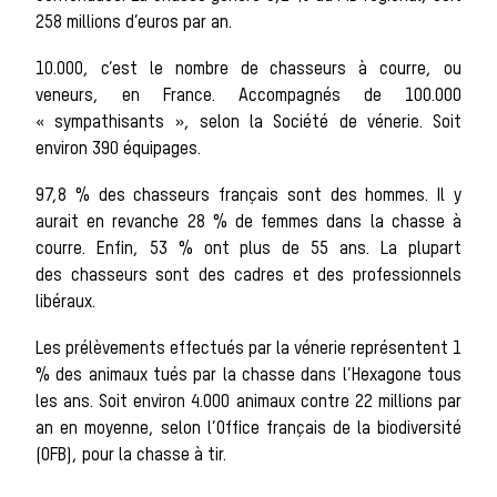
Les chiens de
258 millions d’euros par an.
10.000, c’est le nombre de chasseurs à courre, ou
meute
veneurs, en France. Accompagnés de 100.000
« sympathisants », selon la Société de vénerie. Soit
environ 390 équipages.
Les chevaux de
97,8 % des chasseurs français sont des hommes. Il y
aurait en revanche 28 % de femmes dans la chasse à
chasse
courre. Enfin, 53 % ont plus de 55 ans. La plupart
des chasseurs sont des cadres et des professionnels
libéraux.
Les veneurs
Les prélèvements effectués par la vénerie représentent 1
% des animaux tués par la chasse dans l’Hexagone tous
La vènerie contemporaine
les ans. Soit environ 4.000 animaux contre 22 millions par
Chasser les idées
an en moyenne, selon l’Office français de la biodiversité
(OFB), pour la chasse à tir.