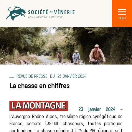
REVUE DE PRESSE
23 JANVIER 2024
DÉCOUVRIR LA CHASSE À COURRE
Les acteurs de la vènerie
La chasse en chiffres
Les animaux
23 janvier 2024 –
sauvages
L’Auvergne-Rhône-Alpes, troisième région cynégétique de
France, compte 138.000 chasseurs, toutes pratiques
confondues. La chasse génère 0,1 % du PIB régional, soit