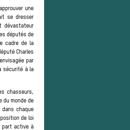
e approuver une
ait se dresser
et dévastateur
 Les députés de
le cadre de la
député Charles
 envisagée par
a sécurité à la
des chasseurs,
ble du monde de
r, dans chaque
position de loi
 part active à