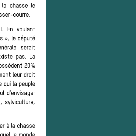
 la chasse le
sser-courre.
l. En voulant
is », le député
nérale serait
xiste pas. La
i possèdent 20%
ment leur droit
 qui la peuple
ul d’envisager
 sylviculture,
er à la chasse
quel le monde