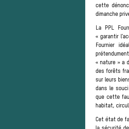
cette dénonc
dimanche prive
La PPL Fourn
« garantir l’a
Fournier idé
prétendument
« nature » a d
des forêts fra
sur leurs bie
dans le souci
que cette fau
habitat, circul
Cet état de f
la sécurité 