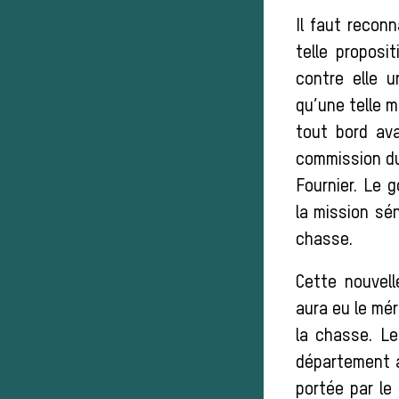
Il faut reconn
telle proposi
contre elle u
qu’une telle m
tout bord ava
commission du
Fournier. Le 
la mission sén
chasse.
Cette nouvell
aura eu le mér
la chasse. Le
département au
portée par le