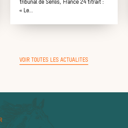
tribunal de Senlis, France 24 titrait :
« Le…
VOIR TOUTES LES ACTUALITES
R