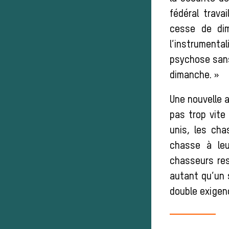
fédéral trav
cesse de dim
l’instrumenta
psychose san
dimanche. »
Une nouvelle a
pas trop vite
unis, les cha
chasse à leu
chasseurs res
autant qu’un s
double exigenc