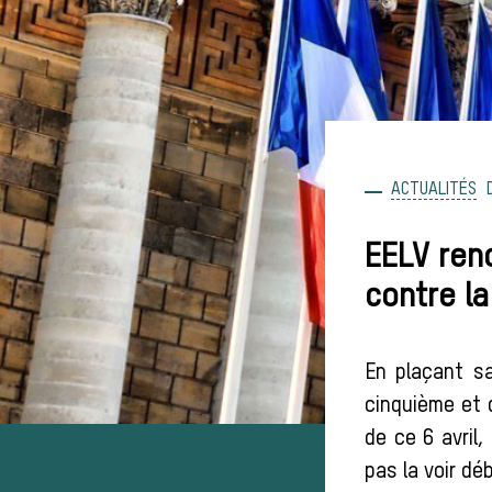
ACTUALITÉS
EELV ren
contre l
En plaçant sa
cinquième et 
de ce 6 avril,
pas la voir dé