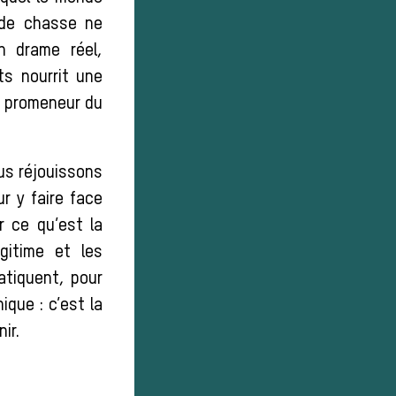
 de chasse ne
n drame réel,
ts nourrit une
 promeneur du
ous réjouissons
r y faire face
r ce qu’est la
gitime et les
atiquent, pour
ique : c’est la
ir.