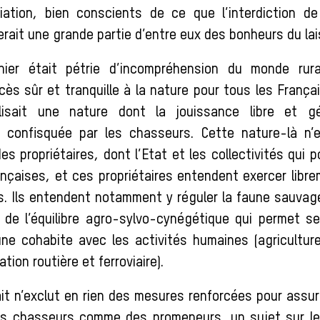
iation, bien conscients de ce que l’interdiction de
rait une grande partie d’entre eux des bonheurs du lai
ier était pétrie d’incompréhension du monde rura
ccès sûr et tranquille à la nature pour tous les França
alisait une nature dont la jouissance libre et gé
 confisquée par les chasseurs. Cette nature-là n’e
es propriétaires, dont l’Etat et les collectivités qu
nçaises, et ces propriétaires entendent exercer libre
ns. Ils entendent notamment y réguler la faune sauvage
 de l’équilibre agro-sylvo-cynégétique qui permet se
ne cohabite avec les activités humaines (agriculture,
ation routière et ferroviaire).
ait n’exclut en rien des mesures renforcées pour assur
des chasseurs comme des promeneurs, un sujet sur le