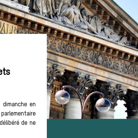
ets
le dimanche en
 parlementaire
 délibéré de ne