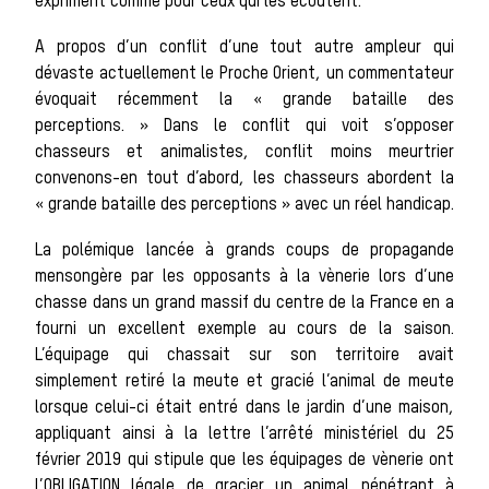
sauvages
expriment comme pour ceux qui les écoutent.
A propos d’un conflit d’une tout autre ampleur qui
dévaste actuellement le Proche Orient, un commentateur
Les chiens de
évoquait récemment la « grande bataille des
perceptions. » Dans le conflit qui voit s’opposer
chasseurs et animalistes, conflit moins meurtrier
convenons-en tout d’abord, les chasseurs abordent la
« grande bataille des perceptions » avec un réel handicap.
meute
La polémique lancée à grands coups de propagande
mensongère par les opposants à la vènerie lors d’une
chasse dans un grand massif du centre de la France en a
Les chevaux
fourni un excellent exemple au cours de la saison.
L’équipage qui chassait sur son territoire avait
simplement retiré la meute et gracié l’animal de meute
lorsque celui-ci était entré dans le jardin d’une maison,
appliquant ainsi à la lettre l’arrêté ministériel du 25
de chasse
février 2019 qui stipule que les équipages de vènerie ont
l’OBLIGATION légale de gracier un animal pénétrant à