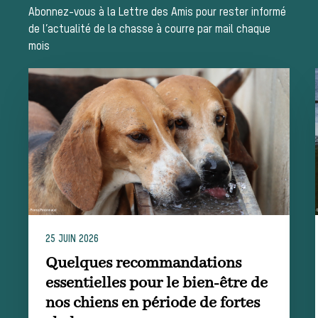
Les missions de la Société de Vènerie
Abonnez-vous à la Lettre des Amis pour rester informé
Assister à une chasse à courre
de l’actualité de la chasse à courre par mail chaque
mois
Déroulement
d’une journée
de chasse
25 JUIN 2026
Quelques recommandations
Trouver un
essentielles pour le bien-être de
nos chiens en période de fortes