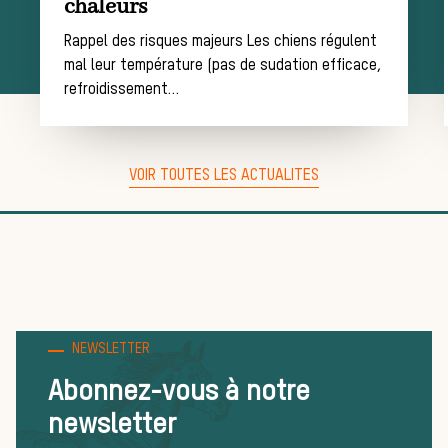
chaleurs
Rappel des risques majeurs Les chiens régulent
équipage
mal leur température (pas de sudation efficace,
refroidissement…
Règles et
VOIR TOUTES LES ACTUALITES
bonnes
NEWSLETTER
pratiques
Abonnez-vous à notre
newsletter