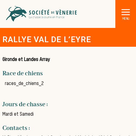
RALLYE VAL DE L’EYRE
Gironde et Landes Array
Race de chiens
DÉCOUVRIR LA CHASSE À COURRE
races_de_chiens_2
Les acteurs de la vènerie
Les animaux sauvages
Jours de chasse :
Les chiens de meute
Mardi et Samedi
Les chevaux de chasse
Contacts :
Les veneurs