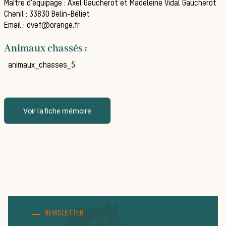
Maître d'équipage : Axel Gaucherot et Madeleine Vidal Gaucherot
Chenil : 33830 Belin-Béliet
La vènerie contemporaine
Email : dvef@orange.fr
Chasser les idées reçues
Animaux chassés :
Bien-être animal
animaux_chasses_5
Héritage
Histoire de la chasse à courre
Patrimoine
Voir la fiche mémoire
Équipages
La trompe de chasse
Les missions de la Société de Vènerie
Assister à une chasse à courre
Déroulement d’une journée de
NEWSLETTER
chasse