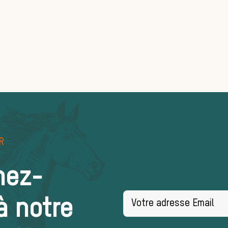
R
nez-
à notre