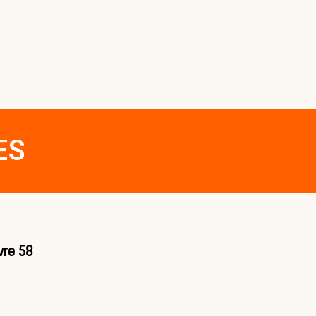
ES
vre 58