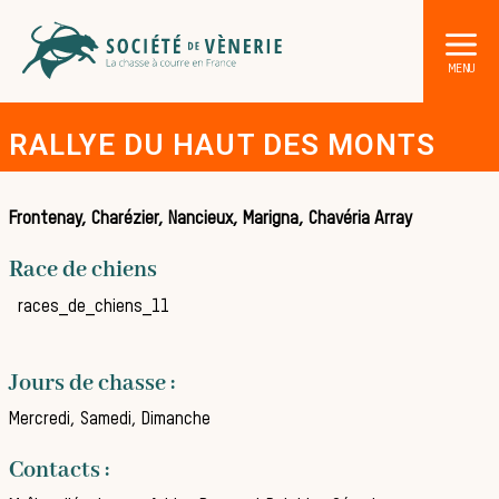
RALLYE DU HAUT DES MONTS
Frontenay, Charézier, Nancieux, Marigna, Chavéria Array
Race de chiens
DÉCOUVRIR LA CHASSE À COURRE
races_de_chiens_11
Les acteurs de la vènerie
Les animaux sauvages
Jours de chasse :
Les chiens de meute
Mercredi, Samedi, Dimanche
Les chevaux de chasse
Contacts :
Les veneurs