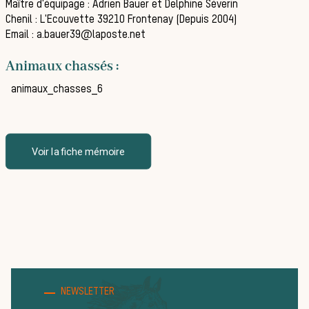
Maître d'équipage : Adrien Bauer et Delphine Séverin
Chenil : L'Ecouvette 39210 Frontenay (Depuis 2004)
La vènerie contemporaine
Email : a.bauer39@laposte.net
Chasser les idées reçues
Animaux chassés :
Bien-être animal
animaux_chasses_6
Héritage
Histoire de la chasse à courre
Patrimoine
Voir la fiche mémoire
Équipages
La trompe de chasse
Les missions de la Société de Vènerie
Assister à une chasse à courre
Déroulement d’une journée de
NEWSLETTER
chasse