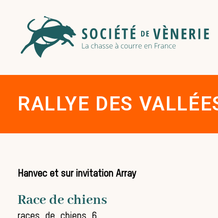
RALLYE DES VALLÉE
Hanvec et sur invitation Array
Race de chiens
races_de_chiens_6