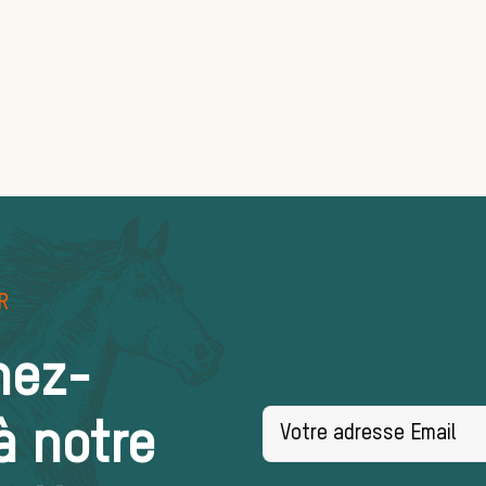
R
nez-
à notre