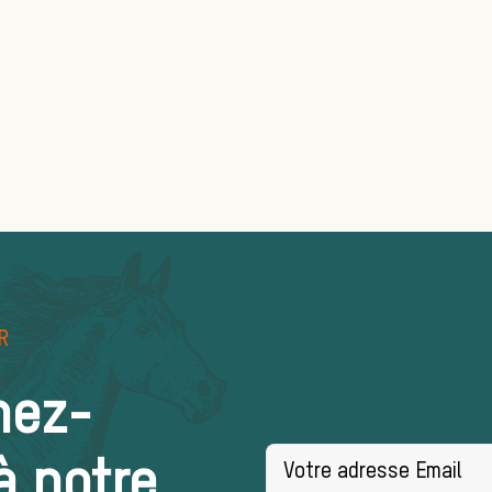
R
nez-
à notre