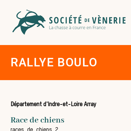
RALLYE BOULO
Département d'Indre-et-Loire Array
Race de chiens
races_de_chiens_2