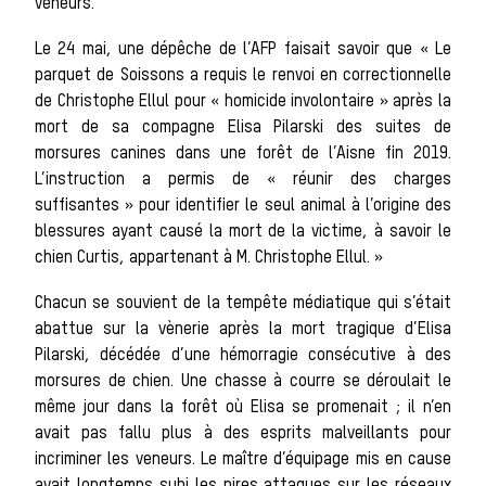
sauvages
veneurs.
Le 24 mai, une dépêche de l’AFP faisait savoir que « Le
parquet de Soissons a requis le renvoi en correctionnelle
Les chiens de
de Christophe Ellul pour « homicide involontaire » après la
mort de sa compagne Elisa Pilarski des suites de
morsures canines dans une forêt de l’Aisne fin 2019.
L’instruction a permis de « réunir des charges
meute
suffisantes » pour identifier le seul animal à l’origine des
blessures ayant causé la mort de la victime, à savoir le
chien Curtis, appartenant à M. Christophe Ellul. »
Chacun se souvient de la tempête médiatique qui s’était
Les chevaux
abattue sur la vènerie après la mort tragique d’Elisa
Pilarski, décédée d’une hémorragie consécutive à des
morsures de chien. Une chasse à courre se déroulait le
même jour dans la forêt où Elisa se promenait ; il n’en
de chasse
avait pas fallu plus à des esprits malveillants pour
incriminer les veneurs. Le maître d’équipage mis en cause