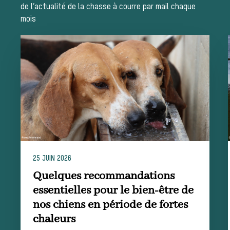
de l’actualité de la chasse à courre par mail chaque
Assister à une chasse à courre
mois
Déroulement
d’une journée
de chasse
25 JUIN 2026
Quelques recommandations
essentielles pour le bien-être de
Trouver un
nos chiens en période de fortes
chaleurs