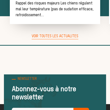
Rappel des risques majeurs Les chiens régulent
équipage
mal leur température (pas de sudation efficace,
refroidissement…
Règles et
VOIR TOUTES LES ACTUALITES
bonnes
NEWSLETTER
pratiques
Abonnez-vous à notre
newsletter