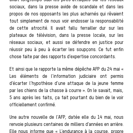
avait longtemps subi les pires attaques sur les réseaux
sociaux, dans la presse avide de scandale et dans les
propos de nos opposants les plus acharnés qui rêvaient
Les veneurs
tout simplement de nous voir endosser la responsabilité
de cette atrocité. Il avait fallu ferrailler dur sur les
plateaux de télévision, dans la presse locale, sur les
réseaux sociaux, et aussi se défendre en justice pour
La vènerie contemporaine
réussir peu à peu à écarter les soupçons. Ce fut enfin
Chasser les
chose faite par des rapports d’expertise concordants.
Et ainsi que le rapporte la même dépêche AFP du 24 mai «
Les éléments de l’information judiciaire ont permis
d’écarter l’hypothèse d’une attaque de la jeune femme
idées reçues
par les chiens de la chasse à courre ». On le savait, mais,
5 ans après les faits, ça fait pourtant du bien de le voir
officiellement confirmé.
Bien-être
Une autre nouvelle de l’AFP, datée elle du 14 mai, nous
renvoie plusieurs centaines de milliers d’années en arrière.
Elle nous informe que « L’endurance à la course, propre