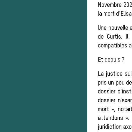
Novembre 2022
la mort d’Elisa
Une nouvelle e
de Curtis. I
compatibles av
Et depuis ?
La justice sui
pris un peu de
dossier d’inst
dossier n’exe
mort », notai
attendons ».
juridiction ax