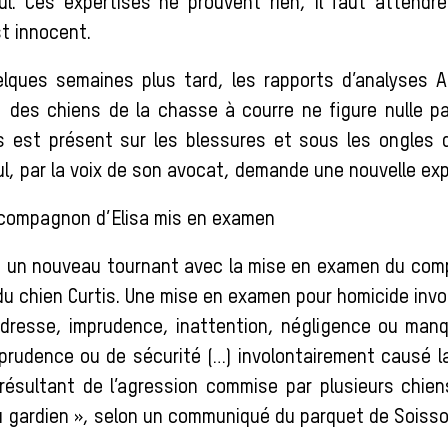
lul. Ces expertises ne prouvent rien, il faut attendre
t innocent.
elques semaines plus tard, les rapports d’analyses 
 des chiens de la chasse à courre ne figure nulle pa
s est présent sur les blessures et sous les ongles d’
ul, par la voix de son avocat, demande une nouvelle exp
le compagnon d’Elisa mis en examen
nd un nouveau tournant avec la mise en examen du com
 du chien Curtis. Une mise en examen pour homicide invo
adresse, imprudence, inattention, négligence ou ma
 prudence ou de sécurité (…) involontairement causé l
ésultant de l’agression commise par plusieurs chiens
ou gardien », selon un communiqué du parquet de Soisso