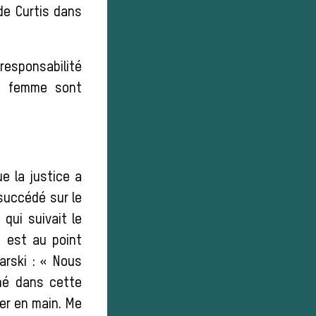
de Curtis dans
 responsabilité
ne femme sont
ue la justice a
 succédé sur le
 qui suivait le
n est au point
arski : « Nous
mé dans cette
ier en main. Me