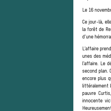
Le 16 novembr
Ce jour-là, el
la forêt de Re
d’une hémorra
L’affaire pren
unes des médi
l’affaire. Le
second plan. 
encore plus q
littéralement
pauvre Curti
innocente vi
Heureusement