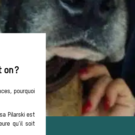
t on ?
ances, pourquoi
isa Pilarski est
ure qu’il soit