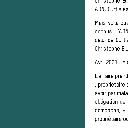
Christophe El
ADN, Curtis es
Mais voilà qu
connus. L’ADN
celui de Curti
Christophe Ell
Avril 2021 : 
L’affaire pre
, propriétaire
avoir par mal
obligation de
compagne, « r
propriétaire 