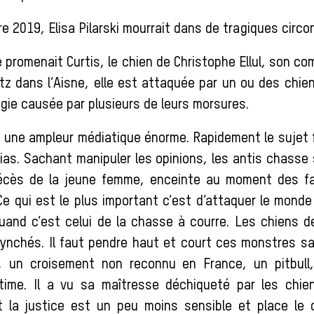
e 2019, Elisa Pilarski mourrait dans de tragiques circ
le promenait Curtis, le chien de Christophe Ellul, son 
tz dans l’Aisne, elle est attaquée par un ou des chie
gie causée par plusieurs de leurs morsures.
d une ampleur médiatique énorme. Rapidement le sujet 
as. Sachant manipuler les opinions, les antis chasse
 décès de la jeune femme, enceinte au moment des f
Ce qui est le plus important c’est d’attaquer le monde
uand c’est celui de la chasse à courre. Les chiens d
 lynchés. Il faut pendre haut et court ces monstres sa
s, un croisement non reconnu en France, un pitbull,
ctime. Il a vu sa maîtresse déchiqueté par les chie
 la justice est un peu moins sensible et place le 