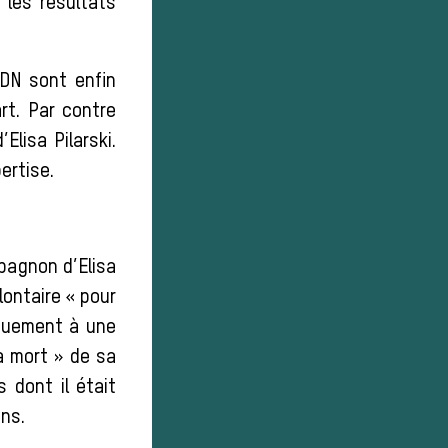
 les résultats
ADN sont enfin
rt. Par contre
Elisa Pilarski.
ertise.
pagnon d’Elisa
lontaire « pour
nquement à une
a mort » de sa
 dont il était
ns.