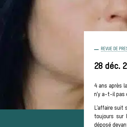
REVUE DE PRE
28 déc. 20
4 ans après la
n’y a-t-il pas
L’affaire suit 
toujours sur 
déposé devant 