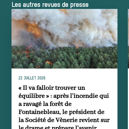
Les autres revues de presse
La trompe de
chasse
Les missions de la Société de Vènerie
Assister à une chasse à courre
22 JUILLET 2026
Déroulement
« Il va falloir trouver un
équilibre » : après l’incendie qui
a ravagé la forêt de
d’une journée
Fontainebleau, le président de
la Société de Vènerie revient sur
le drame et prépare l’avenir