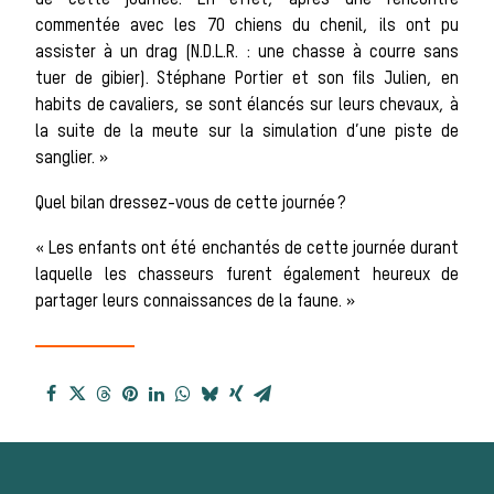
de cette journée. En effet, après une rencontre
Héritage
commentée avec les 70 chiens du chenil, ils ont pu
Histoire de la
assister à un drag (N.D.L.R. : une chasse à courre sans
tuer de gibier). Stéphane Portier et son fils Julien, en
habits de cavaliers, se sont élancés sur leurs chevaux, à
la suite de la meute sur la simulation d’une piste de
chasse à
sanglier. »
Quel bilan dressez-vous de cette journée ?
courre
« Les enfants ont été enchantés de cette journée durant
laquelle les chasseurs furent également heureux de
partager leurs connaissances de la faune. »
Patrimoine
Équipages