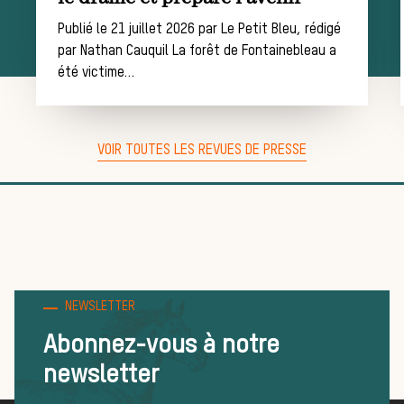
de chasse
Publié le 21 juillet 2026 par Le Petit Bleu, rédigé
par Nathan Cauquil La forêt de Fontainebleau a
été victime…
Trouver un
VOIR TOUTES LES REVUES DE PRESSE
équipage
Règles et
NEWSLETTER
Abonnez-vous à notre
bonnes
newsletter