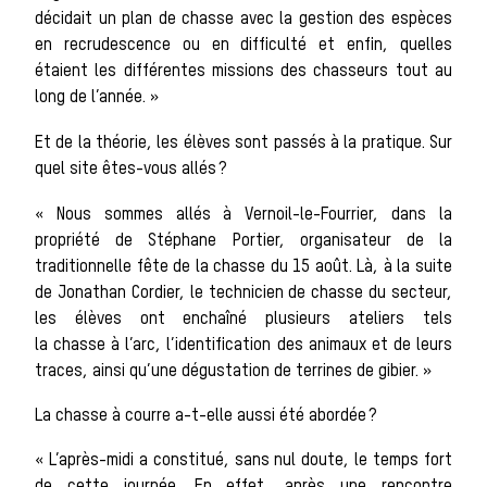
Les veneurs
décidait un plan de chasse avec la gestion des espèces
en recrudescence ou en difficulté et enfin, quelles
La vènerie contemporaine
étaient les différentes missions des chasseurs tout au
long de l’année. »
Chasser les
Et de la théorie, les élèves sont passés à la pratique. Sur
quel site êtes-vous allés ?
idées reçues
« Nous sommes allés à Vernoil-le-Fourrier, dans la
propriété de Stéphane Portier, organisateur de la
traditionnelle fête de la chasse du 15 août. Là, à la suite
de Jonathan Cordier, le technicien de chasse du secteur,
Bien-être
les élèves ont enchaîné plusieurs ateliers tels
la chasse à l’arc, l’identification des animaux et de leurs
traces, ainsi qu’une dégustation de terrines de gibier. »
animal
La chasse à courre a-t-elle aussi été abordée ?
« L’après-midi a constitué, sans nul doute, le temps fort