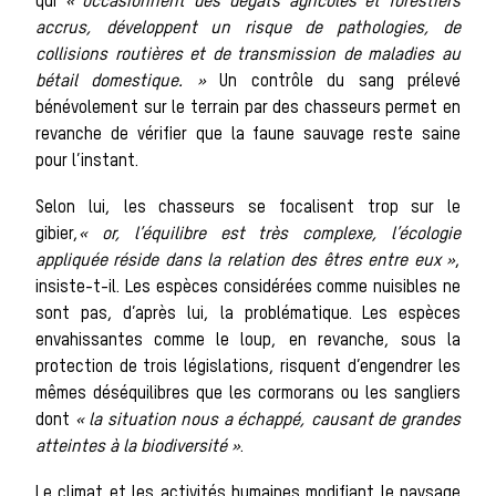
qui
« occasionnent des dégâts agricoles et forestiers
accrus, développent un risque de pathologies, de
collisions routières et de transmission de maladies au
Bien-être
bétail domestique. »
Un contrôle du sang prélevé
bénévolement sur le terrain par des chasseurs permet en
revanche de vérifier que la faune sauvage reste saine
pour l’instant.
animal
Selon lui, les chasseurs se focalisent trop sur le
gibier,
« or, l’équilibre est très complexe, l’écologie
appliquée réside dans la relation des êtres entre eux »
,
insiste-t-il. Les espèces considérées comme nuisibles ne
Héri
sont pas, d’après lui, la problématique. Les espèces
Histoire de la
envahissantes comme le loup, en revanche, sous la
protection de trois législations, risquent d’engendrer les
mêmes déséquilibres que les cormorans ou les sangliers
dont
« la situation nous a échappé, causant de grandes
atteintes à la biodiversité »
.
Le climat et les activités humaines modifiant le paysage