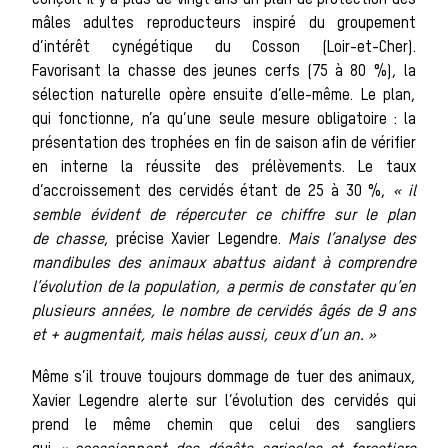
conçoit il y a plus de vingt ans un plan de protection des
de chasse
mâles adultes reproducteurs inspiré du groupement
d’intérêt cynégétique du Cosson (Loir-et-Cher).
Favorisant la chasse des jeunes cerfs (75 à 80 %), la
sélection naturelle opère ensuite d’elle-même. Le plan,
qui fonctionne, n’a qu’une seule mesure obligatoire : la
Les veneur
présentation des trophées en fin de saison afin de vérifier
en interne la réussite des prélèvements. Le taux
d’accroissement des cervidés étant de 25 à 30 %,
« il
semble évident de répercuter ce chiffre sur le plan
La vènerie contempor
de chasse
, précise Xavier Legendre.
Mais l’analyse des
mandibules des animaux abattus aidant à comprendre
Chasser les
l’évolution de la population, a permis de constater qu’en
plusieurs années, le nombre de cervidés âgés de 9 ans
et + augmentait, mais hélas aussi, ceux d’un an. »
Même s’il trouve toujours dommage de tuer des animaux,
idées reçues
Xavier Legendre alerte sur l’évolution des cervidés qui
prend le même chemin que celui des sangliers