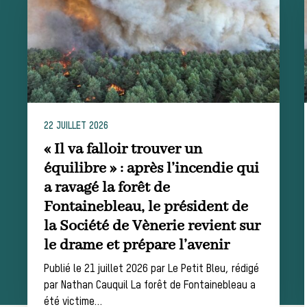
de chasse
Trouver un
22 JUILLET 2026
« Il va falloir trouver un
équilibre » : après l’incendie qui
a ravagé la forêt de
équipage
Fontainebleau, le président de
la Société de Vènerie revient sur
le drame et prépare l’avenir
Publié le 21 juillet 2026 par Le Petit Bleu, rédigé
Règles et
par Nathan Cauquil La forêt de Fontainebleau a
été victime…