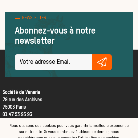
pratiques
NEWSLETTER
Abonnez-vous à notre
newsletter
FORMATION
ACTUALITÉS ET ÉVÉNEMENT
Actualité
La vènerie
Société de Vènerie
79 rue des Archives
75003 Paris
dans les
01 47 53 93 93
Nous utilisons des cookies pour vous garantir la meilleure expérience
Contact
sur notre site. Si vous continuez à utiliser ce dernier, nous
CGV