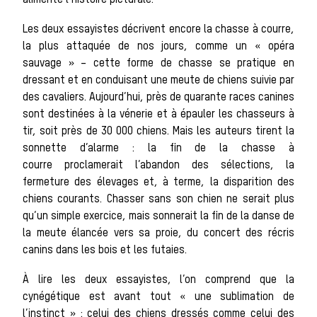
Bien-être
alimenté l’histoire picturale.
Les deux essayistes décrivent encore la chasse à courre,
la plus attaquée de nos jours, comme un « opéra
sauvage » – cette forme de chasse se pratique en
animal
dressant et en conduisant une meute de chiens suivie par
des cavaliers. Aujourd’hui, près de quarante races canines
sont destinées à la vénerie et à épauler les chasseurs à
tir, soit près de 30 000 chiens. Mais les auteurs tirent la
Héritag
sonnette d’alarme : la fin de la chasse à
courre proclamerait l’abandon des sélections, la
Histoire de la
fermeture des élevages et, à terme, la disparition des
chiens courants. Chasser sans son chien ne serait plus
qu’un simple exercice, mais sonnerait la fin de la danse de
la meute élancée vers sa proie, du concert des récris
chasse à
canins dans les bois et les futaies.
À lire les deux essayistes, l’on comprend que la
cynégétique est avant tout « une sublimation de
l’instinct » : celui des chiens dressés comme celui des