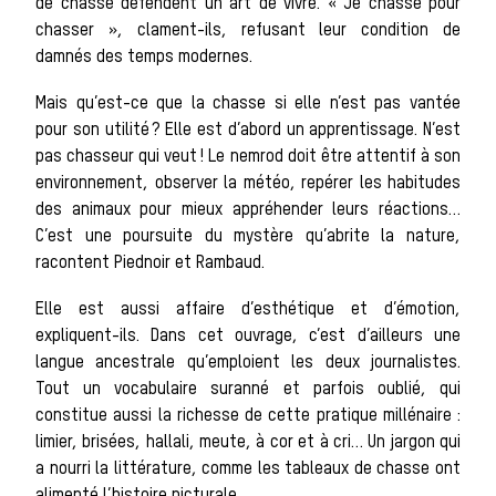
de chasse
de chasse défendent un art de vivre. « Je chasse pour
chasser », clament-ils, refusant leur condition de
damnés des temps modernes.
Les veneur
Mais qu’est-ce que la chasse si elle n’est pas vantée
pour son utilité ? Elle est d’abord un apprentissage. N’est
pas chasseur qui veut ! Le nemrod doit être attentif à son
environnement, observer la météo, repérer les habitudes
La vènerie contemporain
des animaux pour mieux appréhender leurs réactions…
C’est une poursuite du mystère qu’abrite la nature,
Chasser les
racontent Piednoir et Rambaud.
Elle est aussi affaire d’esthétique et d’émotion,
expliquent-ils. Dans cet ouvrage, c’est d’ailleurs une
langue ancestrale qu’emploient les deux journalistes.
idées reçues
Tout un vocabulaire suranné et parfois oublié, qui
constitue aussi la richesse de cette pratique millénaire :
limier, brisées, hallali, meute, à cor et à cri… Un jargon qui
a nourri la littérature, comme les tableaux de chasse ont