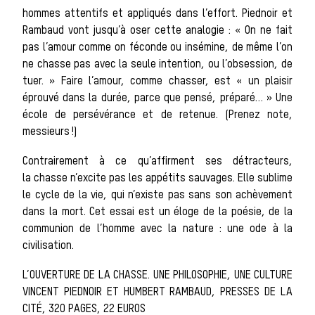
courre
hommes attentifs et appliqués dans l’effort. Piednoir et
Rambaud vont jusqu’à oser cette analogie : « On ne fait
pas l’amour comme on féconde ou insémine, de même l’on
ne chasse pas avec la seule intention, ou l’obsession, de
tuer. » Faire l’amour, comme chasser, est « un plaisir
Patrimoin
éprouvé dans la durée, parce que pensé, préparé… » Une
école de persévérance et de retenue. (Prenez note,
messieurs !)
Contrairement à ce qu’affirment ses détracteurs,
Équipage
la chasse n’excite pas les appétits sauvages. Elle sublime
le cycle de la vie, qui n’existe pas sans son achèvement
dans la mort. Cet essai est un éloge de la poésie, de la
communion de l’homme avec la nature : une ode à la
La trompe de
civilisation.
L’OUVERTURE DE LA CHASSE. UNE PHILOSOPHIE, UNE CULTURE
VINCENT PIEDNOIR ET HUMBERT RAMBAUD, PRESSES DE LA
CITÉ, 320 PAGES, 22 EUROS