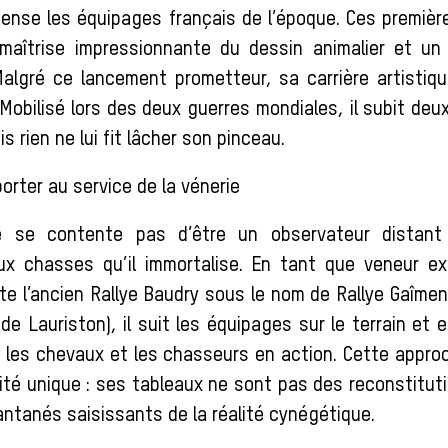
cense les équipages français de l’époque. Ces première
 maîtrise impressionnante du dessin animalier et un
lgré ce lancement prometteur, sa carrière artistiq
 Mobilisé lors des deux guerres mondiales, il subit deu
s rien ne lui fit lâcher son pinceau.
orter au service de la vénerie
ne se contente pas d’être un observateur distant ;
ux chasses qu’il immortalise. En tant que veneur ex
nte l’ancien Rallye Baudry sous le nom de Rallye Gaîm
e Lauriston), il suit les équipages sur le terrain et 
, les chevaux et les chasseurs en action. Cette appro
ité unique : ses tableaux ne sont pas des reconstituti
antanés saisissants de la réalité cynégétique.