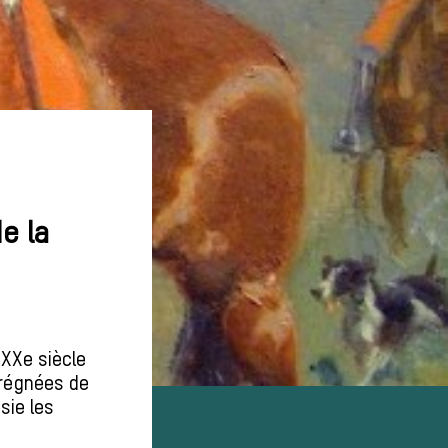
de la
 XXe siècle
prégnées de
sie les