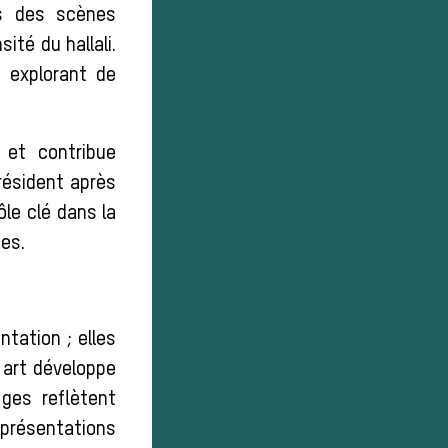
ls des scènes
ité du hallali.
, explorant de
 et contribue
président après
ôle clé dans la
es.
ntation ; elles
 art développe
ages reflètent
eprésentations