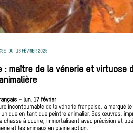
SSE
18 FÉVRIER 2025
le : maître de la vénerie et virtuose 
animalière
ançais – lun. 17 février
igure incontournable de la
vénerie
française, a marqué le
t unique en tant que peintre animalier. Ses œuvres, im
la
chasse
à courre
, immortalisent avec précision et poé
erie
et les animaux en pleine action.