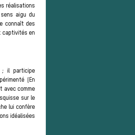
s réalisations
 sens aigu du
ue connaît des
x captivités en
 il participe
périmenté (En
ent avec comme
esquisse sur le
che lui confère
ons idéalisées