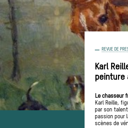
REVUE DE PRE
Karl Reil
peinture 
Le chasseur fr
Karl Reille, f
par son talen
passion pour 
scènes de
vén