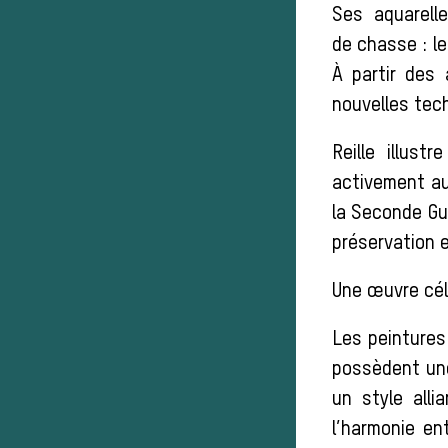
Ses aquarell
de chasse : le
À partir des 
nouvelles tech
Reille illus
activement au 
la Seconde Gue
préservation e
Une œuvre cél
Les peintures 
possèdent une
un style alli
l’harmonie en