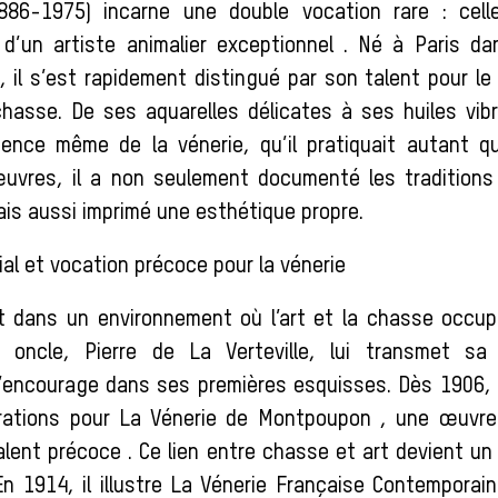
(1886-1975) incarne une double vocation rare : cell
d’un artiste animalier exceptionnel . Né à Paris da
, il s’est rapidement distingué par son talent pour l
hasse. De ses aquarelles délicates à ses huiles vibr
sence même de la vénerie, qu’il pratiquait autant qu’
œuvres, il a non seulement documenté les traditions
ais aussi imprimé une esthétique propre.
ial et vocation précoce pour la vénerie
aît dans un environnement où l’art et la chasse occu
n oncle, Pierre de La Verteville, lui transmet sa
 l’encourage dans ses premières esquisses. Dès 1906, i
strations pour La Vénerie de Montpoupon , une œuvre
lent précoce . Ce lien entre chasse et art devient un
En 1914, il illustre La Vénerie Française Contemporai