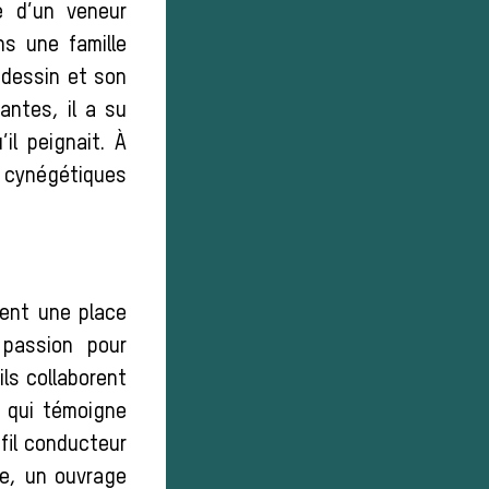
e d’un veneur
ns une famille
e dessin et son
antes, il a su
il peignait. À
 cynégétiques
pent une place
 passion pour
ls collaborent
 qui témoigne
 fil conducteur
ne, un ouvrage