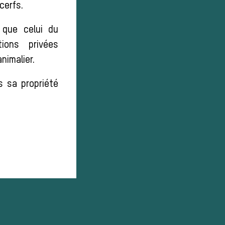
cerfs.
que celui du
ons privées
nimalier.
s sa propriété