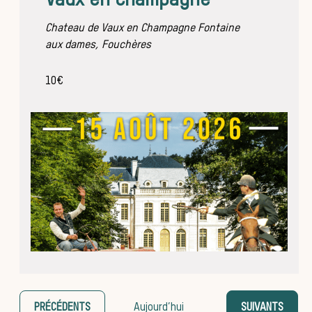
Vaux en Champagne
Les veneurs
Chateau de Vaux en Champagne
Fontaine
aux dames, Fouchères
La vènerie contemporaine
Chasser les idées reçues
10€
Bien-être animal
Héritage
Histoire de la chasse à
courre
Patrimoine
Équipages
ÉVÈNEMENTS
ÉVÈNEMENTS
PRÉCÉDENTS
Aujourd’hui
SUIVANTS