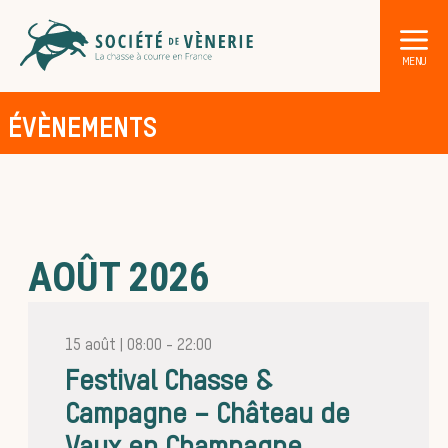
ÉVÈNEMENTS
AOÛT 2026
DÉCOUVRIR LA CHASSE À COURRE
Les acteurs de la vènerie
Les animaux sauvages
15 août | 08:00
-
22:00
Les chiens de meute
Festival Chasse &
Campagne – Château de
Les chevaux de chasse