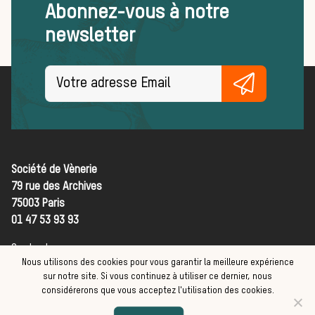
Abonnez-vous à notre
Trouver un équipage
newsletter
Règles et bonnes pratiques
FORMATIONS
ACTUALITÉS ET ÉVÉNEMENTS
Actualités
La vènerie dans les médias
Société de Vènerie
L’actualité de la chasse à courre
79 rue des Archives
75003 Paris
Les lettres des amis
01 47 53 93 93
Podcasts
Contact
Concours
Nous utilisons des cookies pour vous garantir la meilleure expérience
CGV
Championnat de France du
sur notre site. Si vous continuez à utiliser ce dernier, nous
Mentions légales
considérerons que vous acceptez l'utilisation des cookies.
Cheval de Chasse et du Cavalier-
Faites un don :