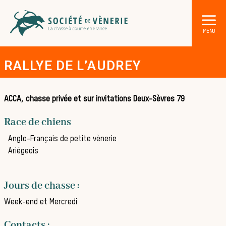
RALLYE DE L’AUDREY
ACCA, chasse privée et sur invitations Deux-Sèvres 79
Race de chiens
DÉCOUVRIR LA CHASSE À COURRE
Anglo-Français de petite vènerie
Les acteurs de la vènerie
Ariégeois
Les animaux sauvages
Les chiens de meute
Jours de chasse :
Les chevaux de chasse
Week-end et Mercredi
Les veneurs
Contacts :