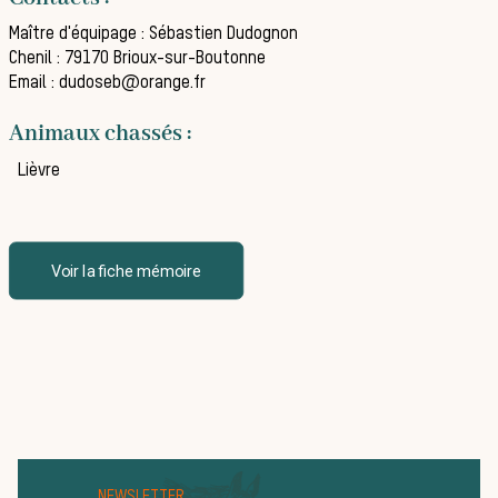
Maître d'équipage : Sébastien Dudognon
La vènerie contemporaine
Chenil : 79170 Brioux-sur-Boutonne
Chasser les idées reçues
Email : dudoseb@orange.fr
Bien-être animal
Animaux chassés :
Héritage
Lièvre
Histoire de la chasse à courre
Patrimoine
Voir la fiche mémoire
Équipages
La trompe de chasse
Les missions de la Société de Vènerie
Assister à une chasse à courre
Déroulement d’une journée de
chasse
NEWSLETTER