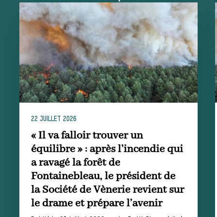
La trompe de
chasse
Les missions de la Société de Vènerie
Assister à une chasse à courre
22 JUILLET 2026
Déroulement
« Il va falloir trouver un
équilibre » : après l’incendie qui
a ravagé la forêt de
d’une journée
Fontainebleau, le président de
la Société de Vènerie revient sur
le drame et prépare l’avenir