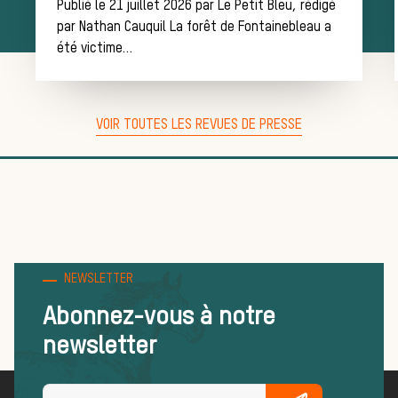
de chasse
Publié le 21 juillet 2026 par Le Petit Bleu, rédigé
par Nathan Cauquil La forêt de Fontainebleau a
été victime…
Trouver un
VOIR TOUTES LES REVUES DE PRESSE
équipage
Règles et
NEWSLETTER
Abonnez-vous à notre
bonnes
newsletter