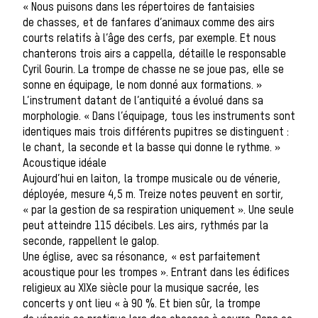
« Nous puisons dans les répertoires de fantaisies
de chasses, et de fanfares d’animaux comme des airs
La vènerie contemporaine
courts relatifs à l’âge des cerfs, par exemple. Et nous
chanterons trois airs a cappella, détaille le responsable
Chasser les
Cyril Gourin. La trompe de chasse ne se joue pas, elle se
sonne en équipage, le nom donné aux formations. »
L’instrument datant de l’antiquité a évolué dans sa
morphologie. « Dans l’équipage, tous les instruments sont
idées reçues
identiques mais trois différents pupitres se distinguent :
le chant, la seconde et la basse qui donne le rythme. »
Acoustique idéale
Aujourd’hui en laiton, la trompe musicale ou de vénerie,
Bien-être
déployée, mesure 4,5 m. Treize notes peuvent en sortir,
« par la gestion de sa respiration uniquement ». Une seule
peut atteindre 115 décibels. Les airs, rythmés par la
seconde, rappellent le galop.
animal
Une église, avec sa résonance, « est parfaitement
acoustique pour les trompes ». Entrant dans les édifices
religieux au XIXe siècle pour la musique sacrée, les
concerts y ont lieu « à 90 %. Et bien sûr, la trompe
Héritage