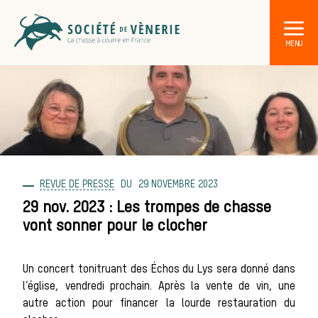
REVUE DE PRESSE
29 NOVEMBRE 2023
DÉCOUVRIR LA CHASSE À COURRE
Les acteurs de la vènerie
29 nov. 2023 : Les trompes de chasse
vont sonner pour le clocher
Les animaux
Un concert tonitruant des Échos du Lys sera donné dans
l’église, vendredi prochain. Après la vente de vin, une
sauvages
autre action pour financer la lourde restauration du