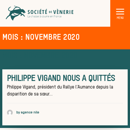
MOIS : NOVEMBRE 2020
MOIS : NOVEMBRE 2020
PHILIPPE VIGAND NOUS A QUITTÉS
DÉCOUVRIR LA CHASSE À COURRE
Les acteurs de la vènerie
Philippe Vigand, président du Rallye l’Aumance depuis la
Les animaux sauvages
disparition de sa sœur…
Les chiens de meute
Les chevaux de chasse
by agence nile
Les veneurs
La vènerie contemporaine