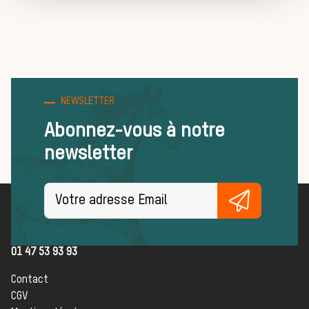
Chasser les idées reçues
Bien-être animal
Héritage
Histoire de la chasse à courre
Patrimoine
NEWSLETTER
Équipages
Abonnez-vous à notre
La trompe de chasse
newsletter
Les missions de la Société de Vènerie
Assister à une chasse à courre
Déroulement d’une journée de chasse
Société de Vènerie
Trouver un équipage
79 rue des Archives
75003 Paris
Règles et bonnes pratiques
01 47 53 93 93
FORMATIONS
Contact
CGV
ACTUALITÉS ET ÉVÉNEMENTS