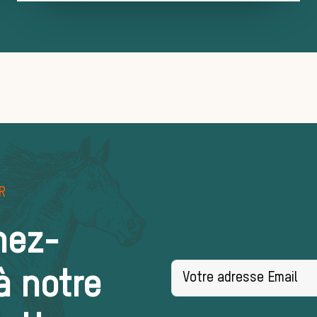
R
nez-
à notre