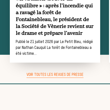
La trompe de
équilibre » : après l’incendie qui
a ravagé la forêt de
chasse
Fontainebleau, le président de
la Société de Vènerie revient sur
Les missions de la Société de Vènerie
le drame et prépare l’avenir
Assister à une chasse à courre
Publié le 21 juillet 2026 par Le Petit Bleu, rédigé
Déroulement d’une
par Nathan Cauquil La forêt de Fontainebleau a
été victime…
journée de chasse
VOIR TOUTES LES REVUES DE PRESSE
Trouver un
équipage