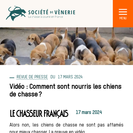
REVUE DE PRESSE
17 MARS 2024
DÉCOUVRIR LA CHASSE À COURRE
Les acteurs de la vènerie
Vidéo : Comment sont nourris les chiens
de chasse ?
Les animaux
17 mars 2024
sauvages
Alors non, les chiens de chasse ne sont pas affamés
pour mieux chasser. La preuve en vidéo.