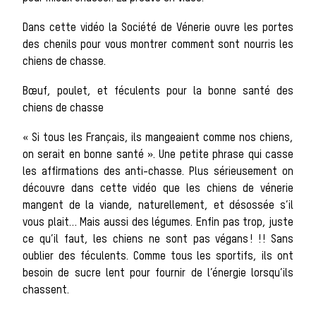
Les chiens de
Dans cette vidéo la Société de Vénerie ouvre les portes
des chenils pour vous montrer comment sont nourris les
meute
chiens de chasse.
Bœuf, poulet, et féculents pour la bonne santé des
Les chevaux de
chiens de chasse
« Si tous les Français, ils mangeaient comme nos chiens,
chasse
on serait en bonne santé ». Une petite phrase qui casse
les affirmations des anti-chasse. Plus sérieusement on
découvre dans cette vidéo que les chiens de vénerie
Les veneurs
mangent de la viande, naturellement, et désossée s’il
vous plait… Mais aussi des légumes. Enfin pas trop, juste
ce qu’il faut, les chiens ne sont pas végans ! ! ! Sans
La vènerie contemporaine
oublier des féculents. Comme tous les sportifs, ils ont
Chasser les idées
besoin de sucre lent pour fournir de l’énergie lorsqu’ils
chassent.