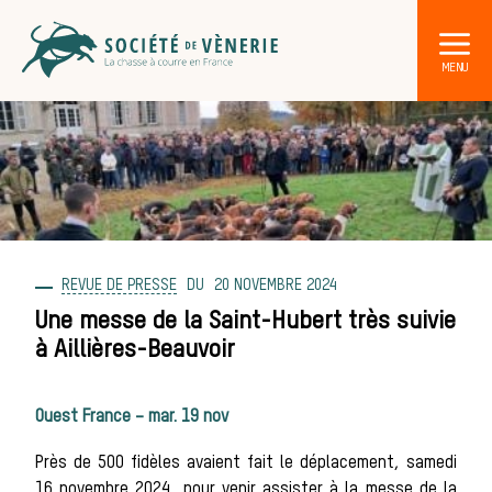
REVUE DE PRESSE
20 NOVEMBRE 2024
DÉCOUVRIR LA CHASSE À COURRE
Les acteurs de la vènerie
Une messe de la Saint-Hubert très suivie
à Aillières-Beauvoir
Les animaux
Ouest France – mar. 19 nov
sauvages
Près de 500 fidèles avaient fait le déplacement, samedi
16 novembre 2024, pour venir assister à la messe de la