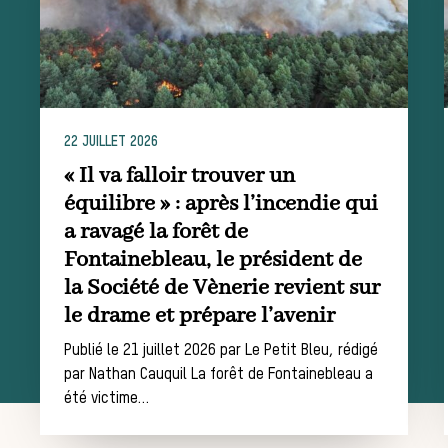
La trompe de
chasse
22 JUILLET 2026
Les missions de la Société de Vènerie
« Il va falloir trouver un
Assister à une chasse à courre
équilibre » : après l’incendie qui
Déroulement
a ravagé la forêt de
Fontainebleau, le président de
la Société de Vènerie revient sur
d’une journée
le drame et prépare l’avenir
Publié le 21 juillet 2026 par Le Petit Bleu, rédigé
par Nathan Cauquil La forêt de Fontainebleau a
de chasse
été victime…