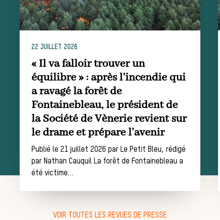
chasse
22 JUILLET 2026
Les missions de la Société de Vènerie
« Il va falloir trouver un
Assister à une chasse à courre
équilibre » : après l’incendie qui
Déroulement
a ravagé la forêt de
Fontainebleau, le président de
la Société de Vènerie revient sur
d’une journée
le drame et prépare l’avenir
Publié le 21 juillet 2026 par Le Petit Bleu, rédigé
par Nathan Cauquil La forêt de Fontainebleau a
de chasse
été victime…
VOIR TOUTES LES REVUES DE PRESSE