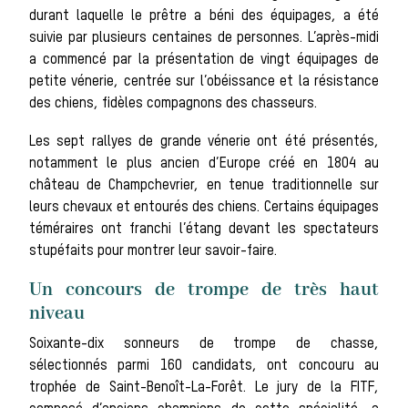
durant laquelle le prêtre a béni des équipages, a été
La vènerie contemporaine
suivie par plusieurs centaines de personnes. L’après-midi
Chasser les
a commencé par la présentation de vingt équipages de
petite vénerie, centrée sur l’obéissance et la résistance
des chiens, fidèles compagnons des chasseurs.
idées reçues
Les sept rallyes de grande vénerie ont été présentés,
notamment le plus ancien d’Europe créé en 1804 au
château de Champchevrier, en tenue traditionnelle sur
Bien-être
leurs chevaux et entourés des chiens. Certains équipages
téméraires ont franchi l’étang devant les spectateurs
stupéfaits pour montrer leur savoir-faire.
animal
Un concours de trompe de très haut
niveau
Soixante-dix sonneurs de trompe de chasse,
Héritage
sélectionnés parmi 160 candidats, ont concouru au
Histoire de la
trophée de Saint-Benoît-La-Forêt. Le jury de la FITF,