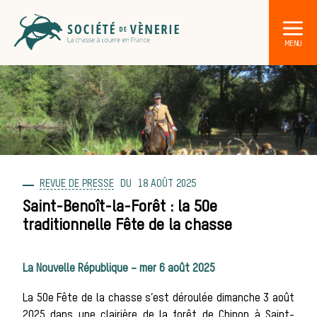
REVUE DE PRESSE
18 AOÛT 2025
DÉCOUVRIR LA CHASSE À COURRE
Les acteurs de la vènerie
Saint-Benoît-la-Forêt : la 50e
traditionnelle Fête de la chasse
Les animaux
La Nouvelle République – mer 6 août 2025
sauvages
La 50e Fête de la chasse s’est déroulée dimanche 3 août
2025 dans une clairière de la forêt de Chinon à Saint-