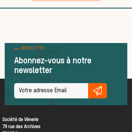
Trouver un
équipage
Règles et
NEWSLETTER
Abonnez-vous à notre
newsletter
bonnes
pratiques
Société de Vènerie
FORMATIONS
79 rue des Archives