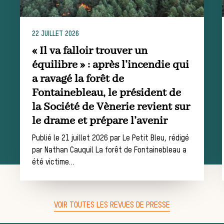
Les missions de la Société de Vènerie
Assister à une chasse à courre
22 JUILLET 2026
Déroulement
« Il va falloir trouver un
équilibre » : après l’incendie qui
a ravagé la forêt de
d’une journée
Fontainebleau, le président de
la Société de Vènerie revient sur
le drame et prépare l’avenir
de chasse
Publié le 21 juillet 2026 par Le Petit Bleu, rédigé
par Nathan Cauquil La forêt de Fontainebleau a
été victime…
Trouver un
VOIR TOUTES LES REVUES DE PRESSE
équipage