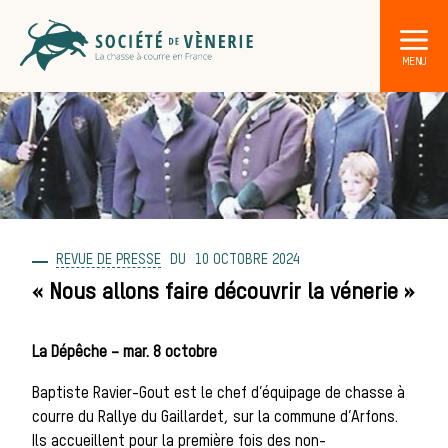
REVUE DE PRESSE
10 OCTOBRE 2024
DÉCOUVRIR LA CHASSE À COURRE
Les acteurs de la vènerie
« Nous allons faire découvrir la vénerie »
Les animaux
La Dépêche – mar. 8 octobre
Baptiste Ravier-Gout est le chef d’équipage de chasse à
sauvages
courre du Rallye du Gaillardet, sur la commune d’Arfons.
Ils accueillent pour la première fois des non-