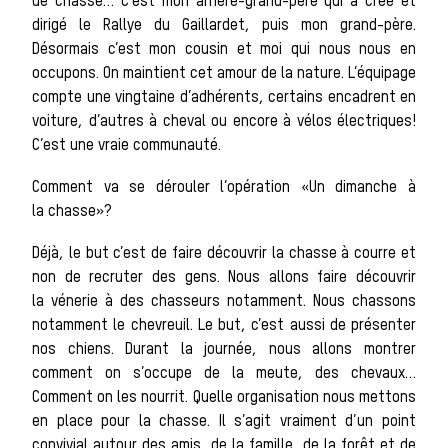
de chasse… C’est mon arrière-grand-père qui a créé et
La vènerie contemporaine
dirigé le Rallye du Gaillardet, puis mon grand-père.
Chasser les
Désormais c’est mon cousin et moi qui nous nous en
occupons. On maintient cet amour de la nature. L’équipage
compte une vingtaine d’adhérents, certains encadrent en
voiture, d’autres à cheval ou encore à vélos électriques!
idées reçues
C’est une vraie communauté.
Comment va se dérouler l’opération «Un dimanche à
la chasse»?
Bien-être
Déjà, le but c’est de faire découvrir la chasse à courre et
non de recruter des gens. Nous allons faire découvrir
animal
la vénerie à des chasseurs notamment. Nous chassons
notamment le chevreuil. Le but, c’est aussi de présenter
nos chiens. Durant la journée, nous allons montrer
comment on s’occupe de la meute, des chevaux…
Héritage
Comment on les nourrit. Quelle organisation nous mettons
Histoire de la
en place pour la chasse. Il s’agit vraiment d’un point
convivial autour des amis, de la famille, de la forêt et de