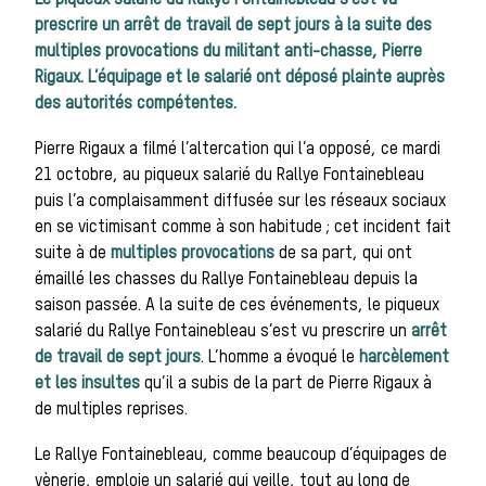
Le piqueux salarié du Rallye Fontainebleau s’est vu
prescrire un arrêt de travail de sept jours à la suite des
multiples provocations du militant anti-chasse, Pierre
Les chiens de
Rigaux. L’équipage et le salarié ont déposé plainte auprès
des autorités compétentes.
meute
Pierre Rigaux a filmé l’altercation qui l’a opposé, ce mardi
21 octobre, au piqueux salarié du Rallye Fontainebleau
puis l’a complaisamment diffusée sur les réseaux sociaux
en se victimisant comme à son habitude ; cet incident fait
Les chevaux de
suite à de
multiples provocations
de sa part, qui ont
émaillé les chasses du Rallye Fontainebleau depuis la
saison passée. A la suite de ces événements, le piqueux
salarié du Rallye Fontainebleau s’est vu prescrire un
arrêt
chasse
de travail de sept jours
. L’homme a évoqué le
harcèlement
et les insultes
qu’il a subis de la part de Pierre Rigaux à
de multiples reprises.
Les veneurs
Le Rallye Fontainebleau, comme beaucoup d’équipages de
vènerie, emploie un salarié qui veille, tout au long de