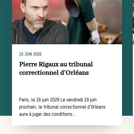
chasse
Les missions de la Société de Vènerie
Assister à une chasse à courre
16 JUIN 2026
Déroulement
Pierre Rigaux au tribunal
correctionnel d’Orléans
d’une journée
Paris, le 16 juin 2026 Le vendredi 19 juin
prochain, le tribunal correctionnel d’Orléans
de chasse
aura à juger des conditions…