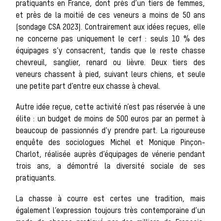
pratiquants en France, dont près d’un tiers de femmes,
et près de la moitié de ces veneurs a moins de 50 ans
animal
(sondage CSA 2023). Contrairement aux idées reçues, elle
ne concerne pas uniquement le cerf : seuls 10 % des
équipages s’y consacrent, tandis que le reste chasse
chevreuil, sanglier, renard ou lièvre. Deux tiers des
Héritage
veneurs chassent à pied, suivant leurs chiens, et seule
une petite part d’entre eux chasse à cheval.
Histoire de la
Autre idée reçue, cette activité n’est pas réservée à une
élite : un budget de moins de 500 euros par an permet à
beaucoup de passionnés d’y prendre part. La rigoureuse
chasse à
enquête des sociologues Michel et Monique Pinçon-
Charlot, réalisée auprès d’équipages de vénerie pendant
trois ans, a démontré la diversité sociale de ses
pratiquants.
courre
La chasse à courre est certes une tradition, mais
également l’expression toujours très contemporaine d’un