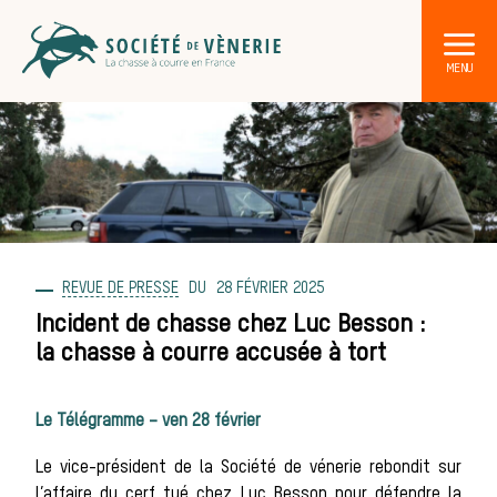
REVUE DE PRESSE
28 FÉVRIER 2025
DÉCOUVRIR LA CHASSE À COURRE
Les acteurs de la vènerie
Incident de chasse chez Luc Besson :
la chasse à courre accusée à tort
Les animaux
Le Télégramme – ven 28 février
Le vice-président de la Société de vénerie rebondit sur
l’affaire du cerf tué chez Luc Besson pour défendre la