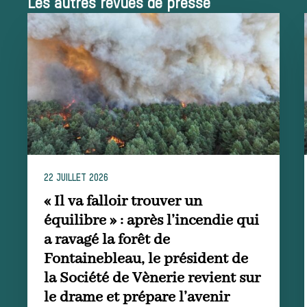
Les autres revues de presse
Les missions de la Société de Vènerie
Assister à une chasse à courre
Déroulement
d’une journée
22 JUILLET 2026
de chasse
« Il va falloir trouver un
équilibre » : après l’incendie qui
a ravagé la forêt de
Fontainebleau, le président de
Trouver un
la Société de Vènerie revient sur
le drame et prépare l’avenir