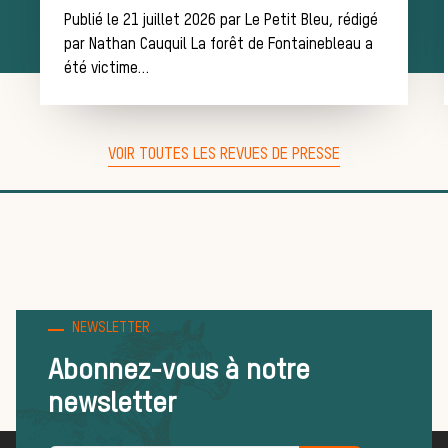
Publié le 21 juillet 2026 par Le Petit Bleu, rédigé
équipage
par Nathan Cauquil La forêt de Fontainebleau a
été victime…
Règles et
VOIR TOUTES LES REVUES DE PRESSE
bonnes
NEWSLETTER
pratiques
Abonnez-vous à notre
newsletter