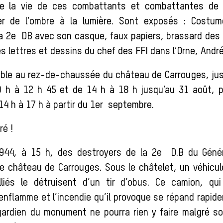
e la vie de ces combattants et combattantes de la
er de l’ombre à la lumière. Sont exposés : Costum
la 2e DB avec son casque, faux papiers, brassard des 
es lettres et dessins du chef des FFI dans l’Orne, Andr
sible au rez-de-chaussée du château de Carrouges, ju
0 h à 12 h 45 et de 14 h à 18 h jusqu’au 31 août, p
14 h à 17 h à partir du 1er septembre.
ré !
944, à 15 h, des destroyers de la 2e D.B du Génér
 le château de Carrouges. Sous le châtelet, un véhicu
liés le détruisent d’un tir d’obus. Ce camion, qui
’enflamme et l’incendie qu’il provoque se répand rapid
gardien du monument ne pourra rien y faire malgré so