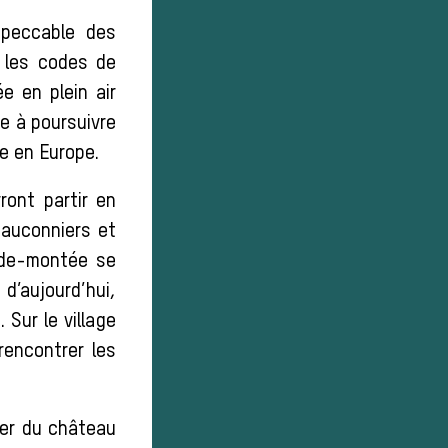
mpeccable des
t les codes de
e en plein air
e à poursuivre
ue en Europe.
ront partir en
fauconniers et
rde-montée se
 d’aujourd’hui,
 Sur le village
rencontrer les
ger du château