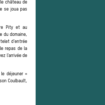
 le château de
ne se joua pas
re Pity et au
ée du domaine,
telet d’entrée
le repas de la
ez l’arrivée de
le déjeuner «
son Coulbault,