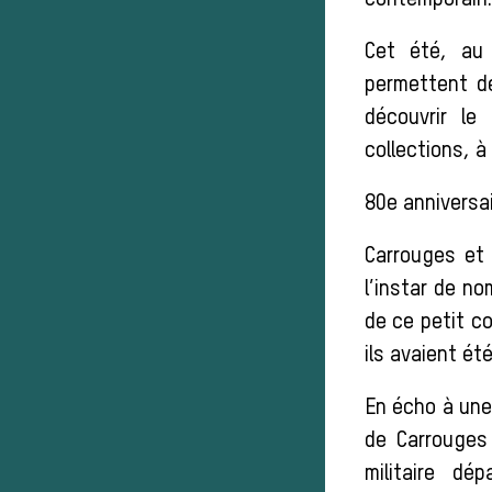
contemporain.
Cet été, au
permettent d
découvrir le
collections, à
80e anniversai
Carrouges et
l’instar de no
de ce petit c
ils avaient ét
En écho à une
de Carrouges 
militaire d