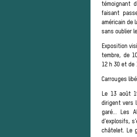
témoignant d
faisant pass
américain de 
sans oublier l
Exposition vi
tembre, de 1
12 h 30 et de 
Carrouges libé
Le 13 août 1
dirigent vers
garé… Les Al
d’explosifs, s
châtelet. Le 