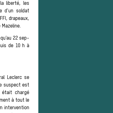
 liberté, les
e d’un soldat
FFI, drapeaux,
é Mazeline.
squ’au 22 sep-
uis de 10 h à
al Leclerc se
le suspect est
 était chargé
ement à tout le
n intervention