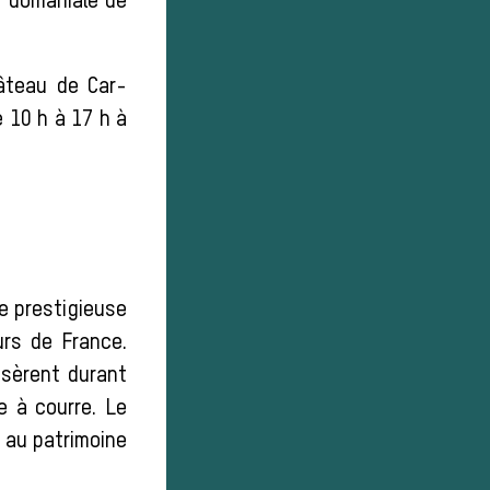
t domaniale de
hâteau de Car-
e 10 h à 17 h à
e prestigieuse
rs de France.
ssèrent durant
e à courre. Le
 au patrimoine