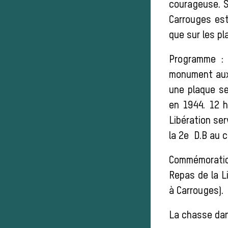
courageuse. S
Carrouges est
que sur les pl
Programme : 
monument aux 
une plaque se
en 1944. 12 h
Libération ser
la 2e D.B au 
Commémoratio
Repas de la L
à Carrouges).
La chasse dan