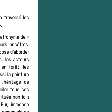
a traversé les
.
patronyme de «
urs ancêtres.
pose d’aborder
, les acteurs
en forêt, les
si la peinture
l’héritage de
oiler tous ces
située non loin
 Bur, immense