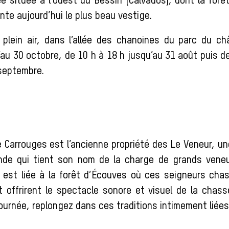
e située à l’ouest du Bessin (Calvados), dont la forê
nte aujourd’hui le plus beau vestige.
 plein air, dans l’allée des chanoines du parc du c
au 30 octobre, de 10 h à 18 h jusqu’au 31 août puis d
 septembre.
 Carrouges est l’ancienne propriété des Le Veneur, un
ande qui tient son nom de la charge de grands veneu
e est liée à la forêt d’Écouves où ces seigneurs cha
t offrirent le spectacle sonore et visuel de la chass
ournée, replongez dans ces traditions intimement liées