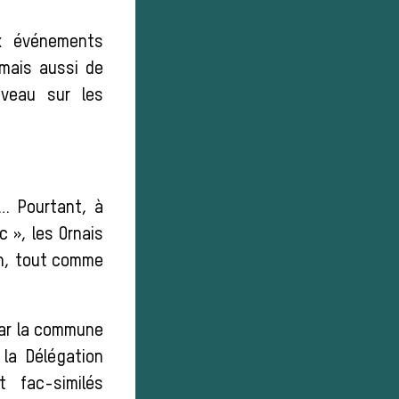
x événements
mais aussi de
uveau sur les
… Pourtant, à
c », les Ornais
on, tout comme
par la commune
 la Délégation
 fac-similés