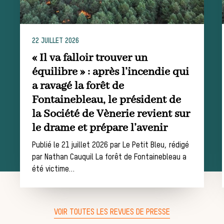
chasse
22 JUILLET 2026
« Il va falloir trouver un
Les missions de la Société de Vènerie
équilibre » : après l’incendie qui
Assister à une chasse à courre
a ravagé la forêt de
Déroulement
Fontainebleau, le président de
la Société de Vènerie revient sur
le drame et prépare l’avenir
d’une journée
Publié le 21 juillet 2026 par Le Petit Bleu, rédigé
par Nathan Cauquil La forêt de Fontainebleau a
été victime…
de chasse
VOIR TOUTES LES REVUES DE PRESSE