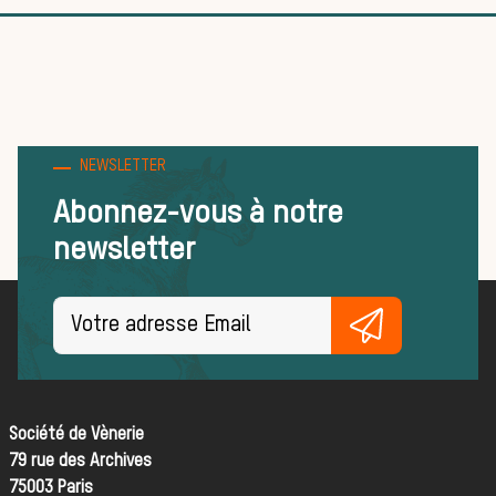
Trouver un
équipage
NEWSLETTER
Règles et
Abonnez-vous à notre
newsletter
bonnes
pratiques
Société de Vènerie
79 rue des Archives
FORMATIONS
75003 Paris