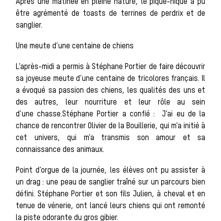
Après une matinée en pleine nature, le pique-nique a pu
La vènerie contemporaine
être agrémenté de toasts de terrines de perdrix et de
sanglier.
Chasser les
Une meute d’une centaine de chiens
L’après-midi a permis à Stéphane Portier de faire découvrir
idées reçues
sa joyeuse meute d’une centaine de tricolores français. Il
a évoqué sa passion des chiens, les qualités des uns et
des autres, leur nourriture et leur rôle au sein
Bien-être
d’une chasse.Stéphane Portier a confié : J’ai eu de la
chance de rencontrer Olivier de la Bouillerie, qui m’a initié à
cet univers, qui m’a transmis son amour et sa
connaissance des animaux.
animal
Point d’orgue de la journée, les élèves ont pu assister à
un drag : une peau de sanglier traîné sur un parcours bien
Héritage
défini. Stéphane Portier et son fils Julien, à cheval et en
tenue de vénerie, ont lancé leurs chiens qui ont remonté
Histoire de la
la piste odorante du gros gibier.