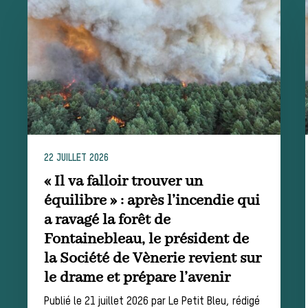
Assister à une chasse à courre
Déroulement
d’une journée
22 JUILLET 2026
« Il va falloir trouver un
de chasse
équilibre » : après l’incendie qui
a ravagé la forêt de
Fontainebleau, le président de
Trouver un
la Société de Vènerie revient sur
le drame et prépare l’avenir
Publié le 21 juillet 2026 par Le Petit Bleu, rédigé