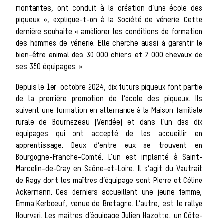
montantes, ont conduit à la création d’une école des
piqueux », explique-t-on à la Société de vénerie. Cette
Les veneurs
dernière souhaite « améliorer les conditions de formation
des hommes de vénerie. Elle cherche aussi à garantir le
bien-être animal des 30 000 chiens et 7 000 chevaux de
ses 350 équipages. »
La vènerie contemporaine
Depuis le 1er octobre 2024, dix futurs piqueux font partie
Chasser les
de la première promotion de l’école des piqueux. Ils
suivent une formation en alternance à la Maison familiale
rurale de Bournezeau (Vendée) et dans l’un des dix
équipages qui ont accepté de les accueillir en
idées reçues
apprentissage. Deux d’entre eux se trouvent en
Bourgogne-Franche-Comté. L’un est implanté à Saint-
Marcelin-de-Cray en Saône-et-Loire. Il s’agit du Vautrait
de Ragy dont les maîtres d’équipage sont Pierre et Céline
Bien-être
Ackermann. Ces derniers accueillent une jeune femme,
Emma Kerboeuf, venue de Bretagne. L’autre, est le rallye
Hourvari. Les maîtres d’équipage Julien Hazotte, un Côte-