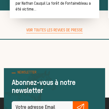
par Nathan Cauquil La forêt de Fontainebleau a
équipage
été victime…
VOIR TOUTES LES REVUES DE PRESSE
Règles et
bonnes
NEWSLETTER
pratiques
Abonnez-vous à notre
newsletter