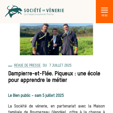
REVUE DE PRESSE
7 JUILLET 2025
DÉCOUVRIR LA CHASSE À COURRE
Les acteurs de la vènerie
Dampierre-et-Flée. Piqueux : une école
pour apprendre le métier
Les animaux
Le Bien public – sam 5 juillet 2025
La Société de vénerie, en partenariat avec la Maison
familiale de Bournezeau (Vendée), offre à la chasse à