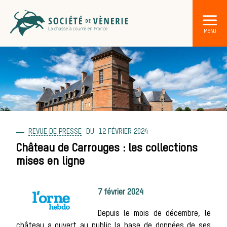
REVUE DE PRESSE
12 FÉVRIER 2024
DÉCOUVRIR LA CHASSE À COURRE
Les acteurs de la vènerie
Château de Carrouges : les collections
mises en ligne
Les animaux
7 février 2024
sauvages
Depuis le mois de décembre, le
château a ouvert au public la base de données de ses