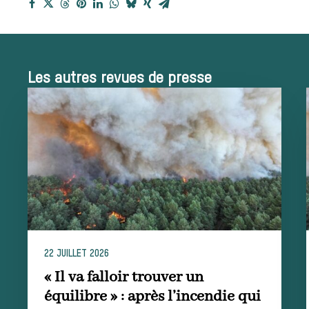
reçues
Bien-être animal
Les autres revues de presse
Héritage
Histoire de la
chasse à courre
Patrimoine
Équipages
22 JUILLET 2026
« Il va falloir trouver un
La trompe de
équilibre » : après l’incendie qui