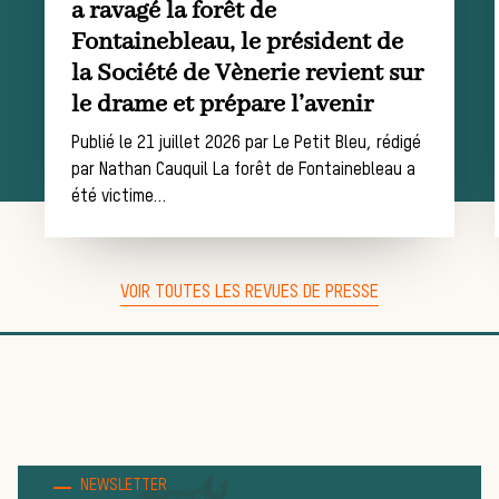
a ravagé la forêt de
Fontainebleau, le président de
chasse
la Société de Vènerie revient sur
le drame et prépare l’avenir
Les missions de la Société de Vènerie
Assister à une chasse à courre
Publié le 21 juillet 2026 par Le Petit Bleu, rédigé
par Nathan Cauquil La forêt de Fontainebleau a
Déroulement d’une
été victime…
journée de chasse
VOIR TOUTES LES REVUES DE PRESSE
Trouver un équipage
Règles et bonnes
pratiques
NEWSLETTER