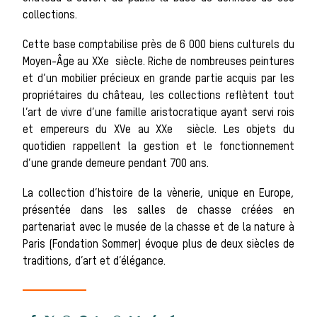
Les chiens de
collections.
Cette base comptabilise près de 6 000 biens culturels du
meute
Moyen-Âge au XXe siècle. Riche de nombreuses peintures
et d’un mobilier précieux en grande partie acquis par les
propriétaires du château, les collections reflètent tout
Les chevaux de
l’art de vivre d’une famille aristocratique ayant servi rois
et empereurs du XVe au XXe siècle. Les objets du
quotidien rappellent la gestion et le fonctionnement
chasse
d’une grande demeure pendant 700 ans.
La collection d’histoire de la vènerie, unique en Europe,
Les veneurs
présentée dans les salles de chasse créées en
partenariat avec le musée de la chasse et de la nature à
La vènerie contemporaine
Paris (Fondation Sommer) évoque plus de deux siècles de
traditions, d’art et d’élégance.
Chasser les idées