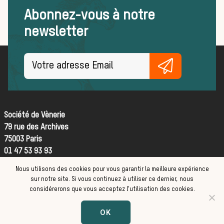
Abonnez-vous à notre
newsletter
FORMATIONS
ACTUALITÉS ET ÉVÉNEMENTS
Actualités
La vènerie dans les
Société de Vènerie
médias
79 rue des Archives
75003 Paris
L’actualité de la
01 47 53 93 93
Nous utilisons des cookies pour vous garantir la meilleure expérience
Contact
sur notre site. Si vous continuez à utiliser ce dernier, nous
CGV
chasse à courre
considérerons que vous acceptez l'utilisation des cookies.
Mentions légales
OK
Faites un don :