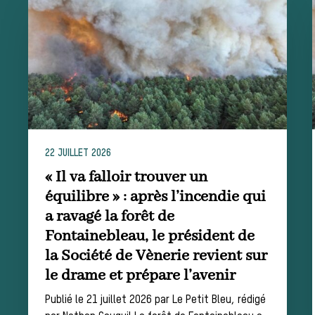
La trompe de
chasse
Les missions de la Société de Vènerie
Assister à une chasse à courre
22 JUILLET 2026
« Il va falloir trouver un
Déroulement
équilibre » : après l’incendie qui
a ravagé la forêt de
Fontainebleau, le président de
d’une journée
la Société de Vènerie revient sur
le drame et prépare l’avenir
Publié le 21 juillet 2026 par Le Petit Bleu, rédigé