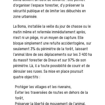
Les veneurs
Boma devient un outil de sécurité : elle permet
d’organiser l’espace forestier, d’y préserver la
sécurité publique et de limiter les débuchés en
zone urbanisée.
La vènerie contemporaine
Chasser les
La Boma, installée la veille du jour de chasse ou le
matin même et refermée immédiatement après,
n’est ni un piège, ni un moyen de capture. Elle
bloque simplement une refuite accidentogène, sur
idées reçues
seulement 3% du périmètre de la forêt, laissant
l’animal libre de ses déplacements sur les 3 400 ha
du massif forestier de Dreux et sur 97% de son
périmètre. Là, il a toute possibilité de courir et de
Bien-être
dérouler ses ruses. Sa mise en place poursuit
quatre objectifs :
Protéger les villages et les riverains,
animal
Éviter les traversées de routes en dehors de la
forêt,
Préserver la liberté de mouvement de l’animal,