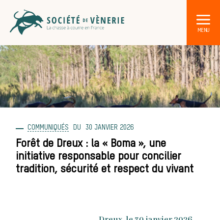
COMMUNIQUÉS
30 JANVIER 2026
DÉCOUVRIR LA CHASSE À COURRE
Les acteurs de la vènerie
Forêt de Dreux : la « Boma », une
initiative responsable pour concilier
Les animaux
tradition, sécurité et respect du vivant
sauvages
Dreux, le 30 janvier 2026