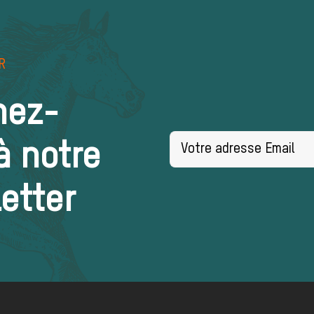
R
nez-
à notre
etter