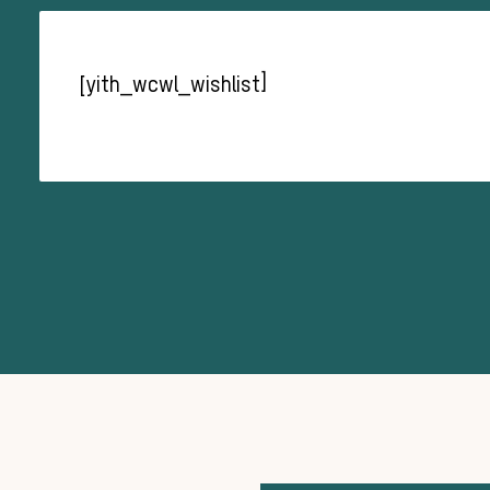
[yith_wcwl_wishlist]