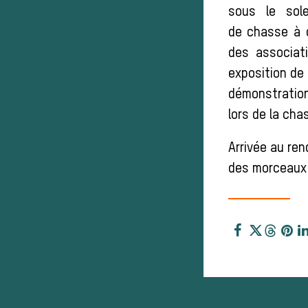
sous le sol
de chasse à co
des associat
exposition de 
démonstration
lors de la cha
Arrivée au ren
des morceaux 