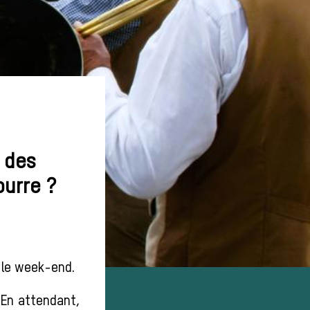
s des
ourre ?
 le week-end.
 En attendant,