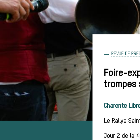
REVUE DE PRE
Foire-exp
trompes s
Charente Libr
Le Rallye Sai
Jour 2 de la 